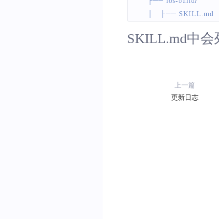
    ├── ios
-
build
/
    │   ├── 
SKILL
.
md
  
    │   └── reference
.
m
SKILL.md
中会
    └── ios
-
empty
-
proje
        ├── 
SKILL
.
md
   
        └── reference
.
md
上一篇
更新日志