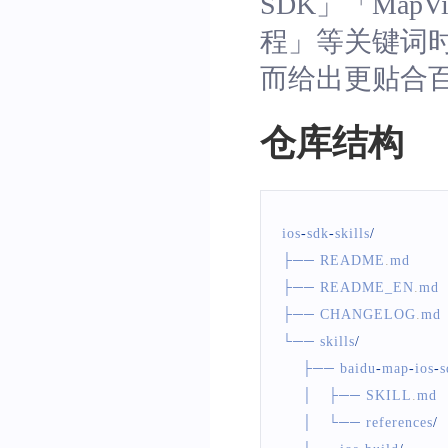
SDK」「MapV
程」等关键词时
而给出更贴合百度
仓库结构
ios
-
sdk
-
skills
/
├── 
README
.
md
      
├── 
README_EN
.
md
 
├── 
CHANGELOG
.
md
└── skills
/
    ├── baidu
-
map
-
ios
-
s
    │   ├── 
SKILL
.
md
  
    │   └── references
/
 