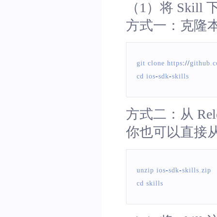
（1）将 Skil
方式一：克隆
git clone https
:
/
/
github
.
c
cd ios
-
sdk
-
skills
方式二：从 Rele
你也可以直接
unzip ios
-
sdk
-
skills
.
zip
cd skills