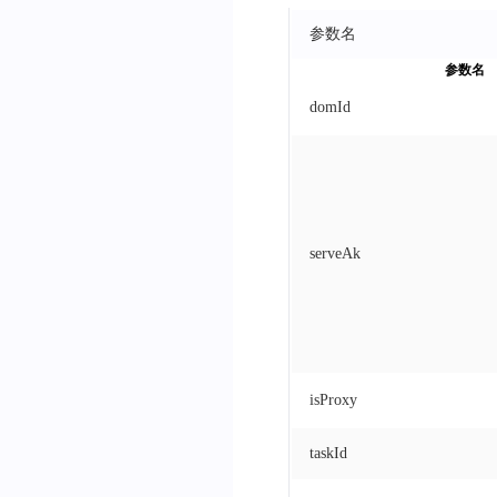
orderCode
:
'买卖许可
参数名
serviceId
:
"买卖许可
参数名
}
domId
}
)
;
// rosSdk.destroy() 卸载
serveAk
isProxy
taskId