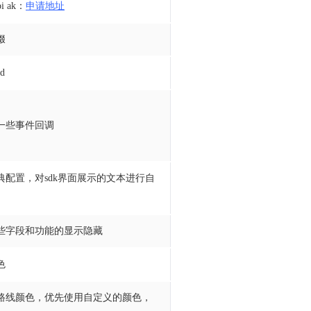
i ak：
申请地址
缀
Id
一些事件回调
典配置，对sdk界面展示的文本进行自
些字段和功能的显示隐藏
色
路线颜色，优先使用自定义的颜色，