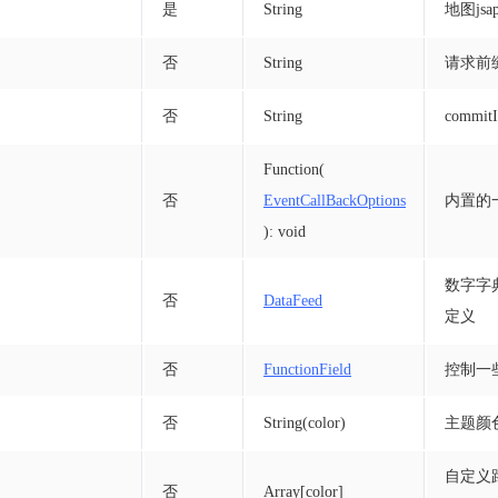
是
String
地图jsap
否
String
请求前
否
String
commit
Function(
否
EventCallBackOptions
内置的
): void
数字字
否
DataFeed
定义
否
FunctionField
控制一
否
String(color)
主题颜
自定义
否
Array[color]