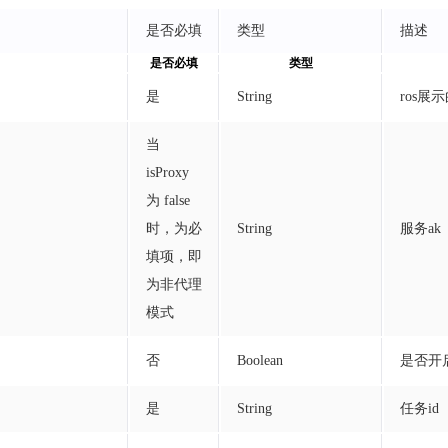
证号'
,
是否必填
类型
描述
证号"
,
是否必填
类型
是
String
ros展
当
isProxy
为 false
时，为必
String
服务ak
填项，即
为非代理
模式
否
Boolean
是否开启
是
String
任务id