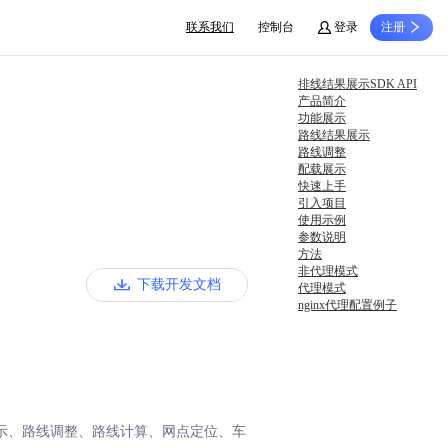
联系我们
控制台
登录
注册
排线结果展示SDK API
产品简介
功能展示
路线结果展示
路线调整
配载展示
快速上手
引入项目
使用示例
参数说明
方法
非代理模式
下载开发文档
代理模式
nginx代理配置例子
示、路线调整、路线计算、网点定位、车