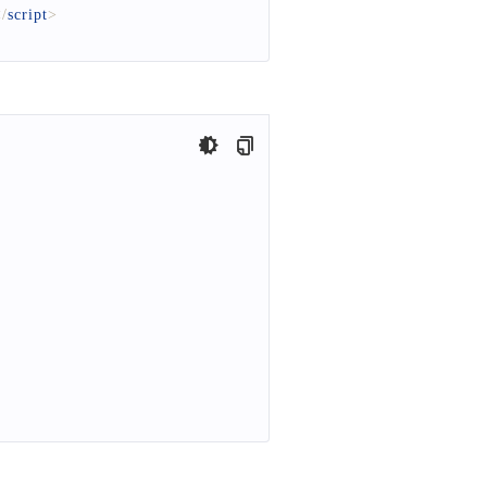
/
script
>
）