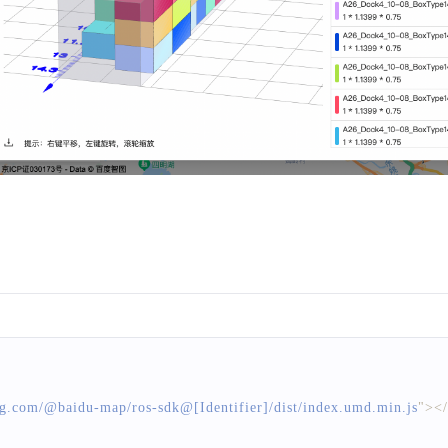
kg.com/@baidu-map/ros-sdk@[Identifier]/dist/index.umd.min.js
"
>
</