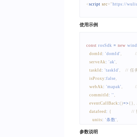
<
script
src
=
"
https://wul
使用示例
const
 rosSdk 
=
new
win
domId
:
'domId'
,
serveAk
:
'ak'
,
taskId
:
'taskId'
,
// 
isProxy
:
false
,
webAk
:
'mapak'
,
commitId
:
''
,
eventCallBack
:
(
)
=>
{
}
,
datafeed
:
{
/
units
:
'条数'
,
unitsSuffix
:
'条'
,
参数说明
orderNum
:
'客户数'
,