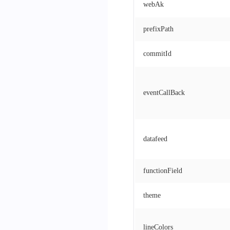
webAk
prefixPath
commitId
eventCallBack
datafeed
functionField
theme
lineColors