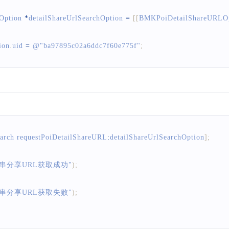
Option
*
detailShareUrlSearchOption 
=
[
[
BMKPoiDetailShareURLO
ion
.
uid
=
 @
"ba97895c02a6ddc7f60e775f"
;
earch requestPoiDetailShareURL
:
detailShareUrlSearchOption
]
;
短串分享URL获取成功"
)
;
短串分享URL获取失败"
)
;