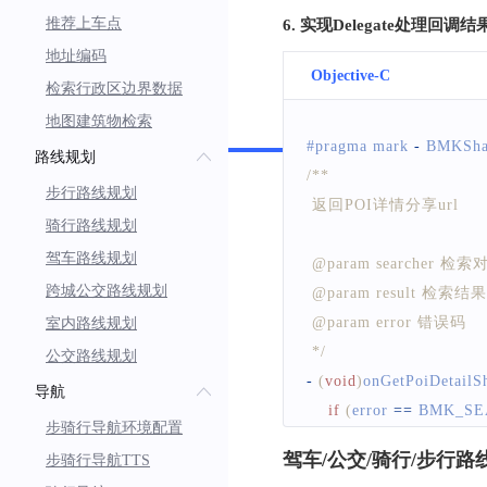
推荐上车点
6. 实现Delegate处理回调结
地址编码
Objective-C
检索行政区边界数据
地图建筑物检索
Swift
#pragma mark 
-
BMKSha
路线规划
/**
步行路线规划
 返回POI详情分享url
骑行路线规划
驾车路线规划
 @param searcher 检索
跨城公交路线规划
 @param result 检索结果
 @param error 错误码
室内路线规划
 */
公交路线规划
-
(
void
)
onGetPoiDetailS
导航
if
(
error 
==
BMK_SE
步骑行导航环境配置
NSLog
(
@
"POI
驾车/公交/骑行/步行
步骑行导航TTS
}
else
{