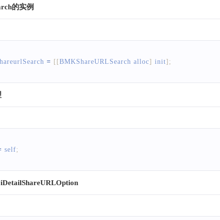
arch的实例
hareurlSearch 
=
[
[
BMKShareURLSearch
 alloc
]
 init
]
;
理
=
 self
;
ailShareURLOption