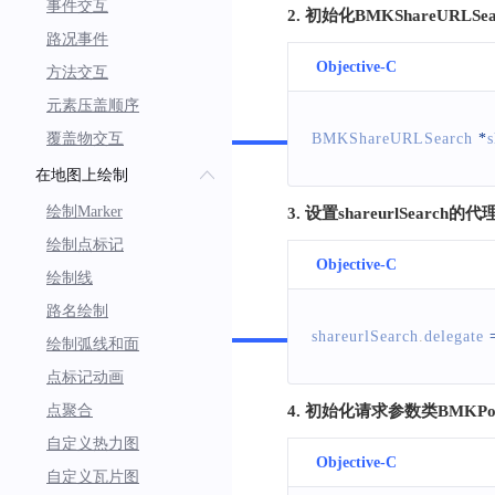
事件交互
2. 初始化BMKShareURLSe
路况事件
Objective-C
方法交互
元素压盖顺序
Swift
覆盖物交互
BMKShareURLSearch
*
s
在地图上绘制
绘制Marker
3. 设置shareurlSearch的代
绘制点标记
Objective-C
绘制线
路名绘制
Swift
shareurlSearch
.
delegate
绘制弧线和面
点标记动画
点聚合
4. 初始化请求参数类BMKPoiDet
自定义热力图
Objective-C
自定义瓦片图