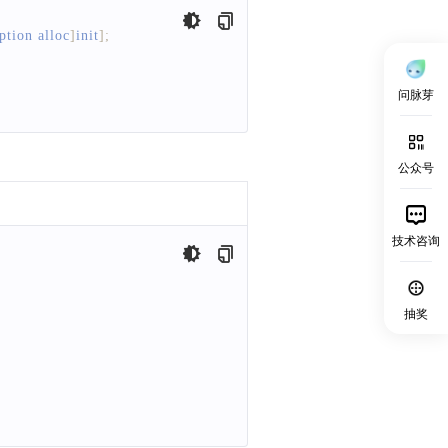
ption
 alloc
]
init
]
;
问脉芽
公众号
技术咨询
抽奖