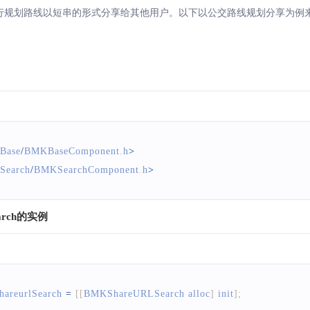
详情分享检索失败"
)
;
/步行规划路线以短串的形式分享给其他用户。以下以公交路线规划分享为例
Base
/
BMKBaseComponent
.
h
>
Search
/
BMKSearchComponent
.
h
>
arch的实例
hareurlSearch 
=
[
[
BMKShareURLSearch
 alloc
]
 init
]
;