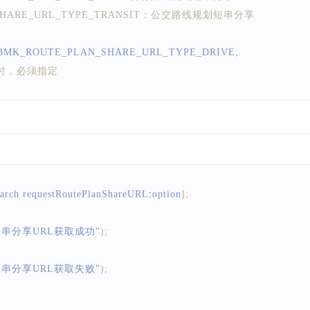
_SHARE_URL_TYPE_TRANSIT：公交路线规划短串分享
BMK_ROUTE_PLAN_SHARE_URL_TYPE_DRIVE
;
定时，必须指定
de的实例，线路检索起点
[
BMKPlanNode
 alloc
]
 init
]
;
earch requestRoutePlanShareURL
:
option
]
;
"
;
串分享URL获取成功"
)
;
标两种方式指定，使用关键字时必须指定from.cityID
串分享URL获取失败"
)
;
de的实例，线路检索终点