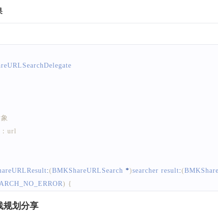
果
reURLSearchDelegate
对象
：url
hareURLResult
:
(
BMKShareURLSearch
*
)
searcher result
:
(
BMKShare
ARCH_NO_ERROR
)
{
详情分享检索成功，URL为:%@"
,
result
.
url
)
;
路线规划分享