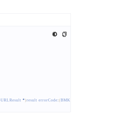
URLResult
*
)
result errorCode
:
(
BMKSearchErrorCode
)
error 
{