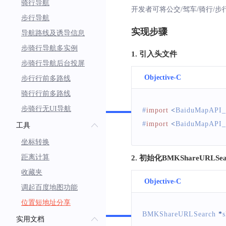
骑行导航
NSLog
(
@
"POI
开发者可将公交/驾车/骑行
步行导航
}
实现步骤
}
导航路线及诱导信息
步骑行导航多实例
1. 引入头文件
步骑行导航后台投屏
Objective-C
步行行前多路线
骑行行前多路线
Swift
步骑行无UI导航
#
import
<
BaiduMapAPI_
#
import
<
BaiduMapAPI_
工具
坐标转换
距离计算
2. 初始化BMKShareURLSe
收藏夹
Objective-C
调起百度地图功能
位置短地址分享
Swift
BMKShareURLSearch
*
s
实用文档