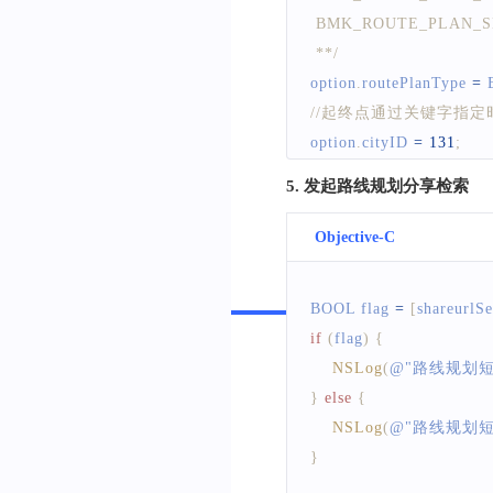
 BMK_ROUTE_PLAN
 **/
option
.
routePlanType
=
//起终点通过关键字指
option
.
cityID
=
131
;
//分享的是第几条线路
5. 发起路线规划分享检索
option
.
routeIndex
=
0
;
//初始化BMKPlanNo
Objective-C
BMKPlanNode
*
start 
=
[
Swift
//名称
BOOL
 flag 
=
[
shareurlS
start
.
name
=
 @
"百度大厦
if
(
flag
)
{
//城市ID
NSLog
(
@
"路线规划短
start
.
cityID
=
131
;
}
else
{
//起点，可通过关键字、坐
NSLog
(
@
"路线规划短
option
.
from
=
 start
;
}
//初始化BMKPlanNo