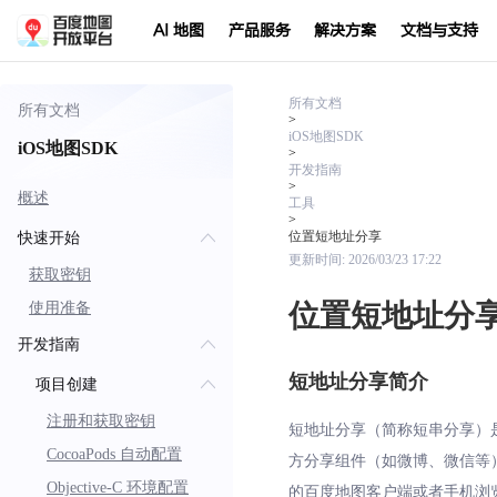
AI 地图
产品服务
解决方案
文档与支持
所有文档
所有文档
>
iOS地图SDK
iOS地图SDK
>
开发指南
>
概述
工具
>
位置短地址分享
快速开始
更新时间:
2026/03/23 17:22
获取密钥
位置短地址分
使用准备
开发指南
短地址分享简介
项目创建
注册和获取密钥
短地址分享（简称短串分享）
CocoaPods 自动配置
方分享组件（如微博、微信等
Objective-C 环境配置
的百度地图客户端或者手机浏