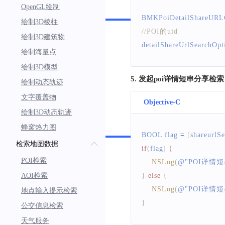
OpenGL绘制
Swift
BMKPoiDetailShareURL
绘制3D棱柱
//POI的uid
绘制3D建筑物
detailShareUrlSearchOpt
绘制海量点
绘制3D模型
5. 发起poi详情短串分享检索
绘制动态轨迹
文字覆盖物
Objective-C
绘制3D动态轨迹
Swift
蜂窝热力图
BOOL
 flag 
=
[
shareurlS
检索地图数据
if
(
flag
)
{
POI检索
NSLog
(
@
"POI详情
AOI检索
}
else
{
NSLog
(
@
"POI详情
地点输入提示检索
}
公交信息检索
天气服务