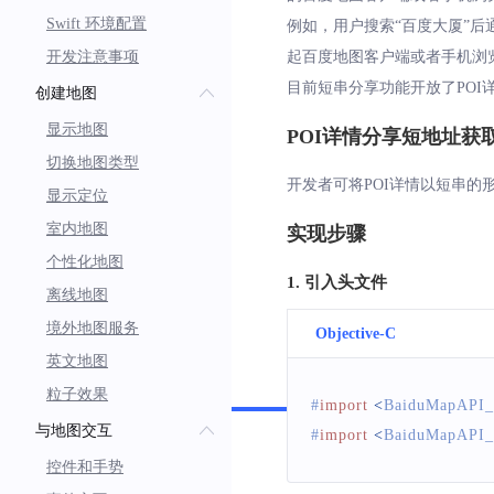
Swift 环境配置
例如，用户搜索“百度大厦”
开发注意事项
起百度地图客户端或者手机浏
目前短串分享功能开放了POI
创建地图
显示地图
POI详情分享短地址获
切换地图类型
开发者可将POI详情以短串的
显示定位
室内地图
实现步骤
个性化地图
1. 引入头文件
离线地图
境外地图服务
Objective-C
英文地图
Swift
粒子效果
#
import
<
BaiduMapAPI_
与地图交互
#
import
<
BaiduMapAPI_
控件和手势