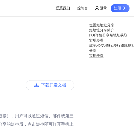
联系我们
控制台
登录
注册
位置短地址分享
短地址分享简介
POI详情分享短地址获取
实现步骤
驾车/公交/骑行/步行路线规
分享
实现步骤
下载开发文档
链接），用户可以通过短信、邮件或第三
分享的短串后，点击短串即可打开手机上