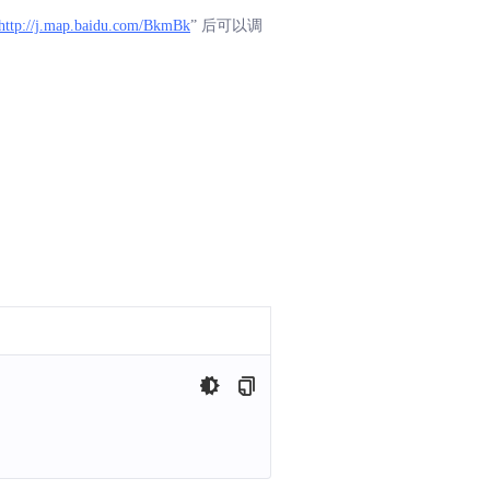
http://j.map.baidu.com/BkmBk
” 后可以调