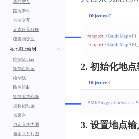
事件交互
路况事件
Objective-C
方法交互
元素压盖顺序
Swift
#
import
<
BaiduMapAPI_
覆盖物交互
#
import
<
BaiduMapAPI_
在地图上绘制
绘制Marker
2. 初始化地
绘制点标记
绘制线
Objective-C
路名绘制
Swift
绘制弧线和面
BMKSuggestionSearch
*
点标记动画
点聚合
3. 设置地点
自定义热力图
自定义瓦片图