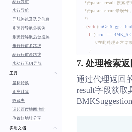
骑行导航
 *@param result 搜索结
步行导航
 *@param error 错误号，
 */
导航路线及诱导信息
-
(
void
)
onGetSuggestion
步骑行导航多实例
if
(
error 
==
BMK_SE
步骑行导航后台投屏
//在此处理正常结果
步行行前多路线
}
骑行行前多路线
else
{
7. 处理检索
步骑行无UI导航
NSLog
(
@
"检索失
工具
}
通过代理返回的
}
坐标转换
result字段
距离计算
BMKSuggestio
收藏夹
调起百度地图功能
位置短地址分享
实用文档