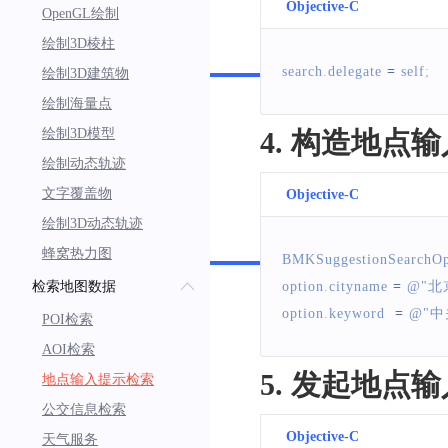
Objective-C
OpenGL绘制
绘制3D棱柱
Swift
search
.
delegate
=
 self
;
绘制3D建筑物
绘制海量点
绘制3D模型
4. 构造地点
绘制动态轨迹
文字覆盖物
Objective-C
绘制3D动态轨迹
Swift
蜂窝热力图
BMKSuggestionSearchOp
检索地图数据
option
.
cityname
=
 @
"北
option
.
keyword
=
 @
"中
POI检索
AOI检索
5. 发起地点
地点输入提示检索
公交信息检索
Objective-C
天气服务