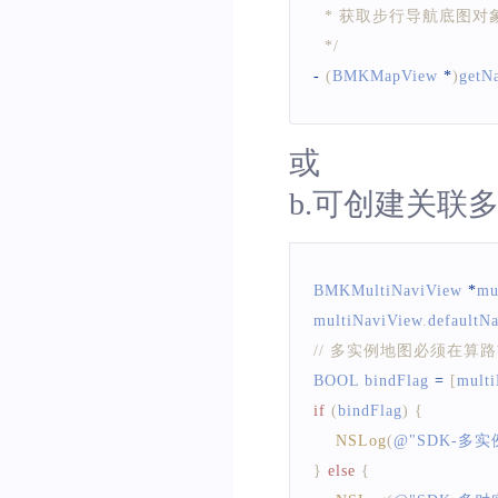
  * 获取步行导航底图对
  */
-
(
BMKMapView
*
)
getN
或
b.可创建关联
BMKMultiNaviView
*
mu
multiNaviView
.
defaultN
// 多实例地图必须在
BOOL
 bindFlag 
=
[
mult
if
(
bindFlag
)
{
NSLog
(
@
"SDK-多
}
else
{