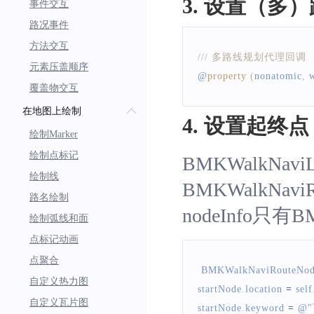
3. 设置（多
事件交互
路况事件
方法交互
/// 多路线规划代理回调
元素压盖顺序
@
property
(
nonatomic
,
 
覆盖物交互
在地图上绘制
4. 设置起终点
绘制Marker
绘制点标记
BMKWalkNaviL
绘制线
BMKWalkNaviR
路名绘制
nodeInfo只有B
绘制弧线和面
点标记动画
点聚合
BMKWalkNaviRouteNod
自定义热力图
startNode
.
location
=
 self
自定义瓦片图
startNode
.
keyword
=
 @