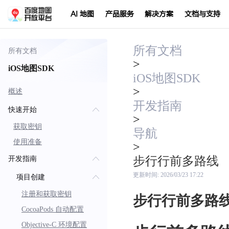
AI 地图
产品服务
解决方案
文档与支持
所有文档
所有文档
>
iOS地图SDK
iOS地图SDK
>
概述
开发指南
快速开始
>
获取密钥
导航
使用准备
>
步行行前多路线
开发指南
更新时间:
2026/03/23 17:22
项目创建
注册和获取密钥
步行行前多路
CocoaPods 自动配置
Objective-C 环境配置