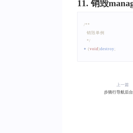
11. 销毁ma
  导航过程生命周期函数
  */
-
(
void
)
stop
;
/**
  销毁单例
  */
+
(
void
)
destroy
;
上一篇
步骑行导航后台