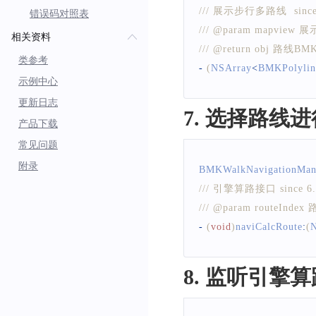
/// 展示步行多路线  since 
错误码对照表
/// @param mapview
相关资料
/// @return obj 路线BMK
类参考
-
(
NSArray
<
BMKPolylin
示例中心
更新日志
7. 选择路线
产品下载
常见问题
附录
BMKWalkNavigationMan
/// 引擎算路接口 since 6.
/// @param routeInde
-
(
void
)
naviCalcRoute
:
(
N
8. 监听引擎