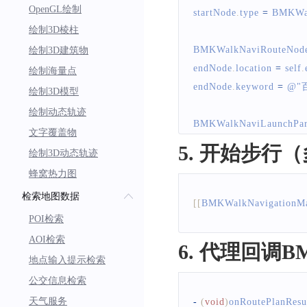
OpenGL绘制
startNode
.
type
=
BMKWal
绘制3D棱柱
BMKWalkNaviRouteNode
绘制3D建筑物
endNode
.
location
=
 self
.
绘制海量点
endNode
.
keyword
=
 @
"
绘制3D模型
绘制动态轨迹
BMKWalkNaviLaunchPa
文字覆盖物
param
.
startNode
=
 start
5. 开始步行
绘制3D动态轨迹
param
.
endNode
=
 endNo
蜂窝热力图
检索地图数据
[
[
BMKWalkNavigationM
POI检索
AOI检索
6. 代理回调BMKW
地点输入提示检索
公交信息检索
天气服务
-
(
void
)
onRoutePlanResu