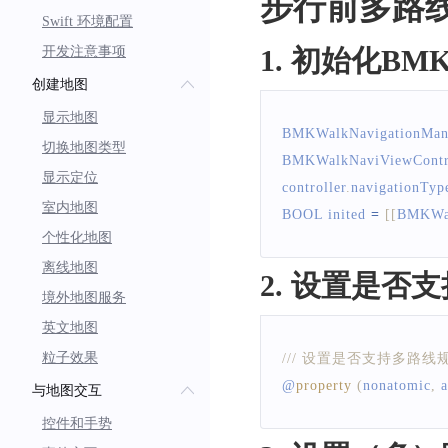
步行前多路
Swift 环境配置
开发注意事项
1. 初始化BMKW
创建地图
显示地图
BMKWalkNavigationMan
切换地图类型
BMKWalkNaviViewContr
显示定位
controller
.
navigationTyp
室内地图
BOOL
 inited 
=
[
[
BMKWal
个性化地图
离线地图
2. 设置是否
境外地图服务
英文地图
粒子效果
/// 设置是否支持多路线规
@
property
(
nonatomic
,
 
与地图交互
控件和手势