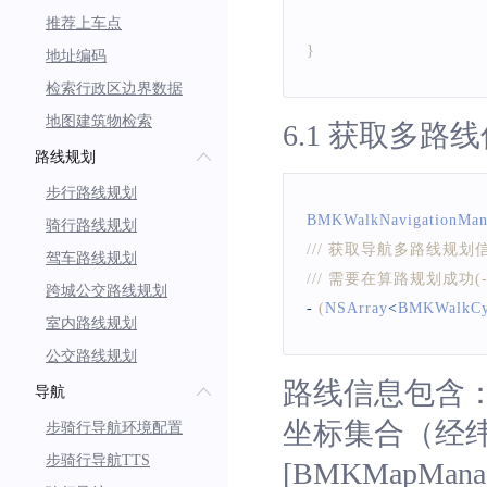
推荐上车点
}
地址编码
检索行政区边界数据
地图建筑物检索
6.1 获取多路
路线规划
步行路线规划
BMKWalkNavigationMan
骑行路线规划
/// 获取导航多路线规划信息 s
驾车路线规划
/// 需要在算路规划成功(-on
跨城公交路线规划
-
(
NSArray
<
BMKWalkCyc
室内路线规划
公交路线规划
路线信息包含
导航
坐标集合（经纬
步骑行导航环境配置
步骑行导航TTS
[BMKMapManage