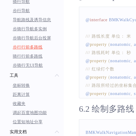
骑行导航
步行导航
导航路线及诱导信息
@
interface
BMKWalkCycl
步骑行导航多实例
/// 路线长度 单位： 米
步骑行导航后台投屏
@
property
(
nonatomic
,
 
步行行前多路线
/// 路线耗时 单位： 秒
骑行行前多路线
@
property
(
nonatomic
,
 
步骑行无UI导航
/// 红绿灯个数
工具
@
property
(
nonatomic
,
 
坐标转换
/// 路段所经过的坐标集
@
property
(
nonatomic
,
 
距离计算
收藏夹
6.2 绘制多路线
@end
调起百度地图功能
位置短地址分享
实用文档
BMKWalkNavigationMan