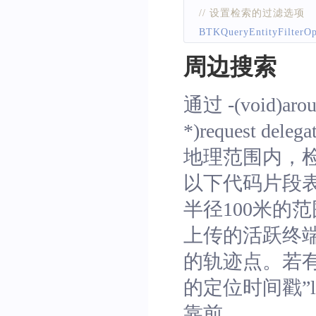
// 设置检索的过滤选项
BTKQueryEntityFilterOp
filterOption
.
entityNames
周边搜索
filterOption
.
activeTime
// 设置检索结果的排序
通过 -(void)arou
BTKSearchEntitySortBy
*)request delegat
sortbyOption
.
fieldName
sortbyOption
.
sortType
=
地理范围内，
// 构造检索请求    
以下代码片段表示
BTKBoundSearchEntityR
半径100米的范
// 发起检索请求    
[
[
BTKEntityAction
 shar
上传的活跃终
的轨迹点。若
的定位时间戳”l
靠前。