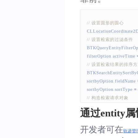
// 设置圆形的圆心
CLLocationCoordinate2
// 设置检索的过滤条件
BTKQueryEntityFilterOp
filterOption
.
activeTime
// 设置检索结果的排序
BTKSearchEntitySortBy
sortbyOption
.
fieldName
sortbyOption
.
sortType
=
// 构造检索请求对象
BTKAroundSearchEntity
通过entit
// 发起检索请求
[
[
BTKEntityAction
 shar
开发者可在
轨迹管