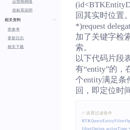
运营商网络
(id
<BTKEntityD
坐标系说明
回其实时位置。与 -(v
相关资料
*)request delegat
类参考
加了关键字检
更新日志
索。
相关下载
以下代码片段表示
有“entit
个entity满足
回，即定位时
// 设置过滤条件
BTKQueryEntityFilterOp
filterOption
.
activeTime