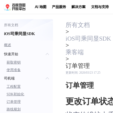
AI 地图
产品服务
解决方案
文档与支持
所有文档
所有文档
>
iOS司乘同显SDK
iOS司乘同显SDK
>
概述
乘客端
快速开始
>
获取密钥
订单管理
使用准备
更新时间:
2026/03/23 17:25
司机端
订单管理
工程配置
SDK初始化
更改订单状
订单管理
路线规划