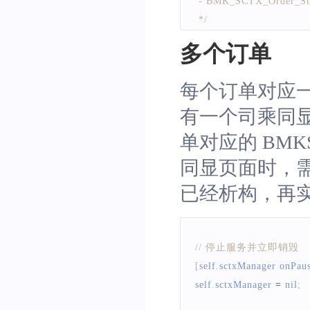
 - BMK_SCTX_Order_S
 */
typedef 
NS_ENUM
(
NSIn
多个订单
BMK_SCTX_Order_Sta
BMK_SCTX_Order_Sta
每个订单对应一个 
BMK_SCTX_Order_Sta
有一个司乘同
BMK_SCTX_Order_Sta
BMK_SCTX_Order_Sta
单对应的 BMKS
BMK_SCTX_Order_St
同显页面时，需要先
}
;
已经析构，再实例化
self
.
sctxManager
.
status
=
// 停止服务并立即销毁
[
self
.
sctxManager
 onPau
self
.
sctxManager
=
 nil
;