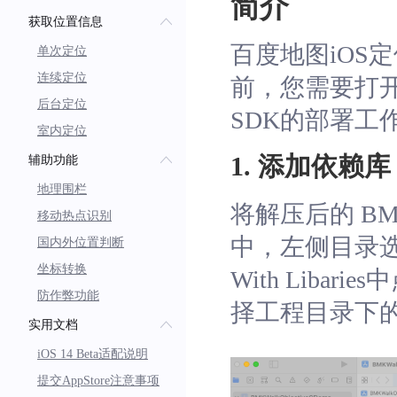
简介
获取位置信息
百度地图iOS
单次定位
连续定位
前，您需要打
后台定位
SDK的部署工
室内定位
1. 添加依赖库
辅助功能
地理围栏
将解压后的 BMK
移动热点识别
中，左侧目录选中工程
国内外位置判断
坐标转换
With Liba
防作弊功能
择工程目录下的 B
实用文档
iOS 14 Beta适配说明
提交AppStore注意事项