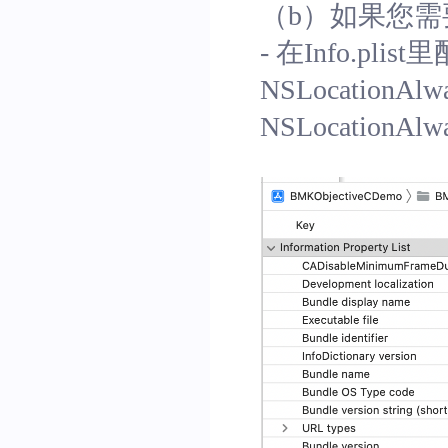
（b）如果您
- 在Info.plist
NSLocationAlw
NSLocationAl