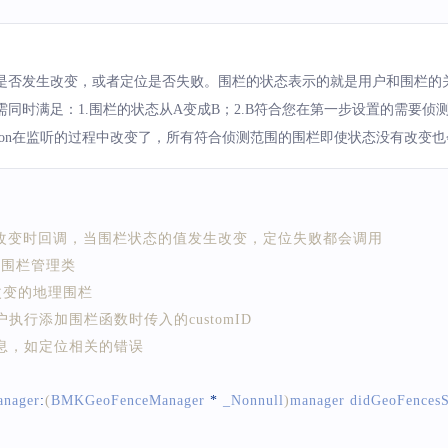
e error = %@"
,
 error
)
;
是否发生改变，或者定位是否失败。围栏的状态表示的就是用户和围栏的
同时满足：1.围栏的状态从A变成B；2.B符合您在第一步设置的需要侦
er.activeAction在监听的过程中改变了，所有符合侦测范围的围栏即使状态没有
fence %@ success"
,
 regions
.
firstObject
.
customID
)
;
围栏状态改变时回调，当围栏状态的值发生改变，定位失败都会调用
 地理围栏管理类
 状态改变的地理围栏
ID 用户执行添加围栏函数时传入的customID
 错误信息，如定位相关的错误
nager
:
(
BMKGeoFenceManager
*
 _Nonnull
)
manager didGeoFencesS