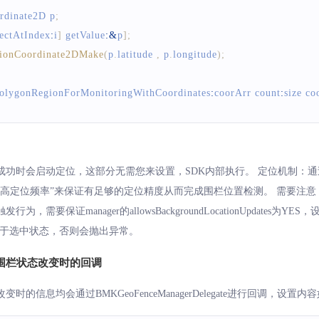
rdinate2D
 p
;
jectAtIndex
:
i
]
 getValue
:
&
p
]
;
ionCoordinate2DMake
(
p
.
latitude
,
 p
.
longitude
)
;
olygonRegionForMonitoringWithCoordinates
:
coorArr count
:
size co
功时会启动定位，这部分无需您来设置，SDK内部执行。 定位机制：通
高定位频率”来保证有足够的定位精度从而完成围栏位置检测。 需要注意，
要保证manager的allowsBackgroundLocationUpdates为YES，
dates 处于选中状态，否则会抛出异常。
和围栏状态改变时的回调
的信息均会通过BMKGeoFenceManagerDelegate进行回调，设置内