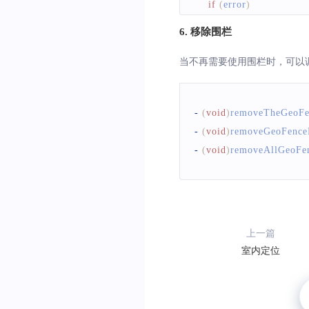
if
(
error
)
{
6. 移除围栏
NSLog
(
@
"geofenc
}
当不再需要使用围栏时，可以
else
{
-
(
void
)
removeTheGeoFe
NSLog
(
@
"geofenc
-
(
void
)
removeGeoFence
switch
(
region
.
fenc
-
(
void
)
removeAllGeoFe
{
case
BMKGeoFen
            geofenceMsg
.
te
break
;
上一篇
case
BMKGeoFen
室内定位
            geofenceMsg
.
te
break
;