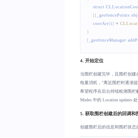
    struct 
CLLocationCoo
[
[
_geofencePoints ob
    coorArr
[
i
]
=
CLLocat
}
[
_geofenceManager addP
4. 开始定位
当围栏创建完毕，且围栏创建成
电量消耗，“离近围栏时逐渐提
希望程序在后台持续检测围栏触发行为，需
Modes 中的 Location up
5. 获取围栏创建后的回调
创建围栏后的信息和围栏状态改变时