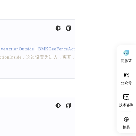
veActionOutside
|
BMKGeoFenceActiveActionStayed
;
ActionInside，这边设置为进入，离开，停留（在围栏内10分钟以
问脉芽
公众号
技术咨询
抽奖