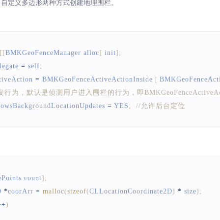
形、自定义多边形两种方式创建地理围栏。
[
[
BMKGeoFenceManager
 alloc
]
 init
]
;
legate
=
 self
;
tiveAction
=
BMKGeoFenceActiveActionInside
|
BMKGeoFenceActi
行为，默认是侦测用户进入围栏的行为，即BMKGeoFenceActive
lowsBackgroundLocationUpdates
=
YES
;
//允许后台定位
ePoints count
]
;
D
*
coorArr 
=
malloc
(
sizeof
(
CLLocationCoordinate2D
)
*
 size
)
;
++
)