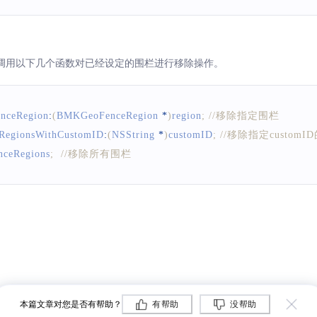
e error = %@"
,
 error
)
;
调用以下几个函数对已经设定的围栏进行移除操作。
nceRegion
:
(
BMKGeoFenceRegion
*
)
region
;
//移除指定围栏
e %@ status = %ld"
,
 region
.
customID
,
 region
.
fenceStatus
)
;
RegionsWithCustomID
:
(
NSString
*
)
customID
;
//移除指定customI
eStatus
)
nceRegions
;
//移除所有围栏
ceRegionStatusInside
:
xt
=
 @
"地理围栏状态：进入地理围栏"
;
ceRegionStatusStayed
:
xt
=
 @
"地理围栏状态：停留在地理围栏"
;
本篇文章对您是否有帮助？
有帮助
没帮助