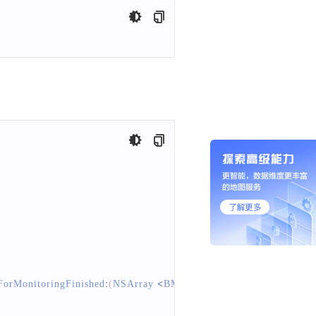
orMonitoringFinished
:
(
NSArray
<
BMKGeoFenceRegion
*
>
*
 _Nul