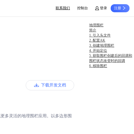
联系我们
控制台
登录
注册
地理围栏
简介
1. 引入头文件
2. 配置AK
3. 创建地理围栏
4. 开始定位
5. 获取围栏创建后的回调和
围栏状态改变时的回调
6. 移除围栏
下载开发文档
现更多灵活的地理围栏应用。以多边形围