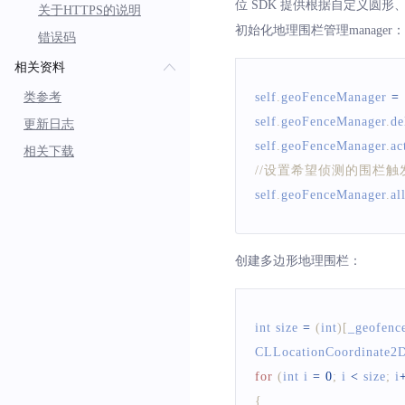
位 SDK 提供根据自定义圆
关于HTTPS的说明
初始化地理围栏管理manager：
错误码
相关资料
类参考
self
.
geoFenceManager
=
self
.
geoFenceManager
.
de
更新日志
self
.
geoFenceManager
.
ac
相关下载
//设置希望侦测的围栏触发
self
.
geoFenceManager
.
al
创建多边形地理围栏：
int size 
=
(
int
)
[
_geofenc
CLLocationCoordinate2
for
(
int i 
=
0
;
 i 
<
 size
;
 i
{