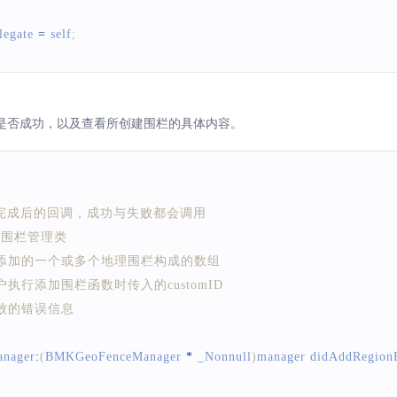
legate
=
 self
;
是否成功，以及查看所创建围栏的具体内容。
理围栏完成后的回调，成功与失败都会调用
 地理围栏管理类
ons 成功添加的一个或多个地理围栏构成的数组
ID 用户执行添加围栏函数时传入的customID
添加失败的错误信息
nager
:
(
BMKGeoFenceManager
*
 _Nonnull
)
manager didAddRegionF