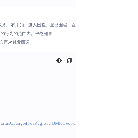
关系，有未知、进入围栏、退出围栏、在
测的行为的范围内。当然如果
改变也会再次触发回调。
tatusChangedForRegion
:
(
BMKGeoFenceRegion
*
 _Nullable
)
region