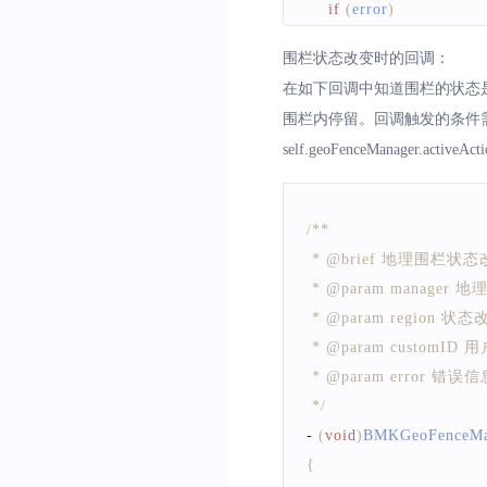
if
(
error
)
{
围栏状态改变时的回调：
NSLog
(
@
"geofenc
在如下回调中知道围栏的状态
}
围栏内停留。回调触发的条件需
else
self.geoFenceManag
{
NSLog
(
@
"add geo
}
/**
}
 * @brief 地理
 * @param manager
 * @param region
 * @param custom
 * @param error
 */
-
(
void
)
BMKGeoFenceMa
{