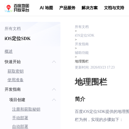
AI 地图
产品服务
解决方案
文档与支持
所有文档
所有文档
>
iOS定位SDK
iOS定位SDK
>
开发指南
>
概述
辅助功能
>
地理围栏
快速开始
更新时间:
2026/03/23 17:23
获取密钥
地理围栏
使用准备
开发指南
简介
项目创建
注册和获取秘钥
百度iOS定位SDK提供的
手动部署
栏为例，实现的步骤如下：
自动部署