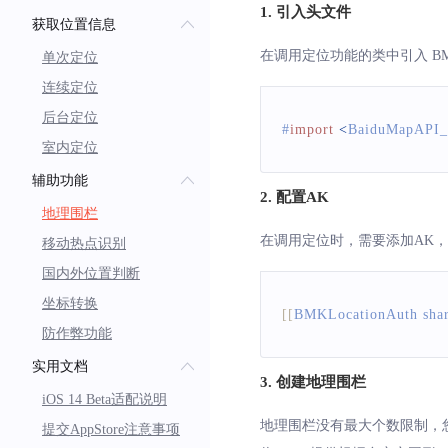
1. 引入头文件
获取位置信息
在调用定位功能的类中引入 BMKLoc
单次定位
连续定位
后台定位
#
import
<
BaiduMapAPI_
室内定位
辅助功能
2. 配置AK
地理围栏
在调用定位时，需要添加AK，
移动热点识别
国内外位置判断
坐标转换
[
[
BMKLocationAuth
 sha
防作弊功能
实用文档
3. 创建地理围栏
iOS 14 Beta适配说明
地理围栏没有最大个数限制，
提交AppStore注意事项