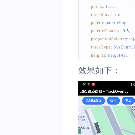
points
:
 trace
,
trackMove
:
true
,
palette
:
palettePng
,
paletteOpacity
:
0.5
,
projectionPalette
:
proj
trackType
:
SysEnum
.
heights
:
 heightArr
,
animationTime
:
5000
,
效果如下：
}
)
this
.
mapController
?.
addO