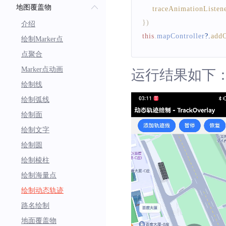
地图覆盖物
traceAnimationListen
}
)
介绍
this
.
mapController
?.
addO
绘制Marker点
点聚合
Marker点动画
运行结果如下
绘制线
绘制弧线
绘制面
绘制文字
绘制圆
绘制棱柱
绘制海量点
绘制动态轨迹
路名绘制
地面覆盖物