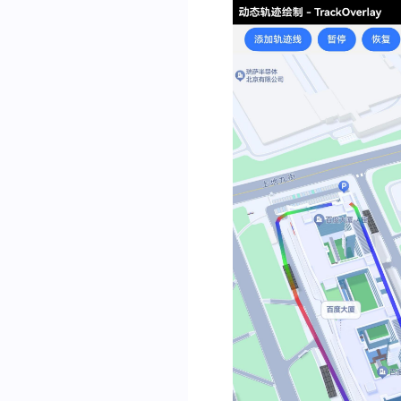
traceAnimationListen
}
)