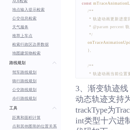
AOI检索
const
mTraceAnimationL
地点输入提示检索
/**
公交信息检索
     * 轨迹动画更新进度
     * @param pe
天气服务
     */
推荐上车点
onTraceAnimationUpd
检索行政区边界数据
}
,
地图建筑物检索
路线规划
/**
驾车路线规划
     * 轨迹动画当前位
骑行路线规划
     * @param p
3、渐变轨迹线
     */
公交路线规划
动态轨迹支持
onTraceUpdatePositio
步行路线规划
}
,
trackType为Tr
工具
距离和面积计算
int类型十六进
/**
点和其他图形的位置关系
     * 轨迹动画结束回调