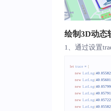
绘制3D动态
1、通过设置trac
let
 trace 
=
[
new
LatLng
(
40.0558
new
LatLng
(
40.0560
new
LatLng
(
40.0579
new
LatLng
(
40.0579
new
LatLng
(
40.0572
new
LatLng
(
40.0558