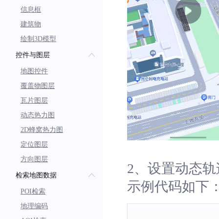
信息框
建筑物
绘制3D模型
控件与图层
地图控件
覆盖物图层
瓦片图层
动态热力图
2D蜂窝热力图
定位图层
方向图层
2、设置动态
检索地图数据
示例代码如下
POI检索
地理编码