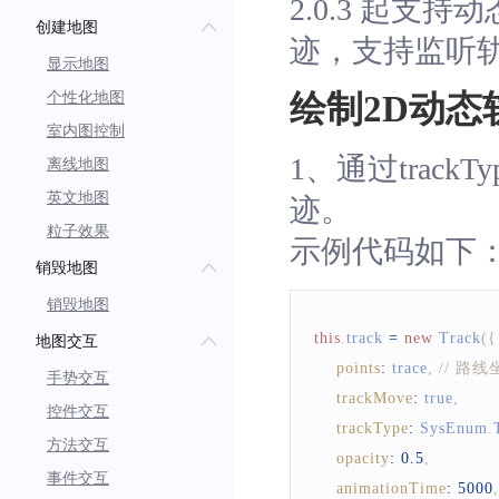
2.0.3 起
创建地图
迹，支持监听轨迹
显示地图
个性化地图
绘制2D动态
室内图控制
1、通过track
离线地图
英文地图
迹。
粒子效果
示例代码如下
销毁地图
销毁地图
this
.
track
=
new
Track
(
{
地图交互
points
:
 trace
,
// 路
手势交互
trackMove
:
true
,
控件交互
trackType
:
SysEnum
.
方法交互
opacity
:
0.5
,
事件交互
animationTime
:
5000
,