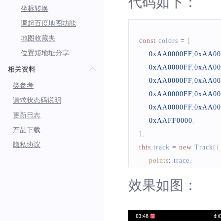
代码如下：
坐标转换
     * 当动画播放完
调起百度地图功能
     */
onTraceAnimationFin
地图收藏夹
const
 colors 
=
[
位置短地址分享
0xAA0000FF
,
0xAA00
}
0xAA0000FF
,
0xAA00
相关资料
}
0xAA0000FF
,
0xAA00
类参考
0xAA0000FF
,
0xAA00
请求状态码说明
0xAA0000FF
,
0xAA00
更新日志
0xAAFF0000
,
产品下载
]
;
隐私协议
this
.
track
=
new
Track
(
{
points
:
 trace
,
trackMove
:
true
,
效果如图：
trackType
:
SysEnum
.
gradientColors
:
colors
animationTime
:
5000
,