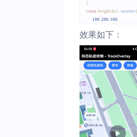
]
;
const
heightArr
:
 number
100
,
200
,
100
,
300
,
100
,
100
,
效果如下：
100
,
50
,
100
,
600
,
123
,
56
,
800
,
345
,
1000
,
600
,
]
;
const
palettePng
:
ImageEn
this
.
track
=
new
Track
(
{
points
:
 trace
,
trackMove
:
true
,
palette
:
palettePng
,
/
trackType
:
SysEnum
.
heights
:
 heightArr
,
/