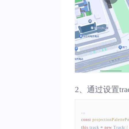
animationTime
:
5000
,
traceAnimationListen
}
)
2、通过设置trac
...
const
projectionPaletteP
this
.
track
=
new
Track
(
{