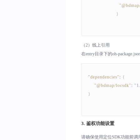
"@bdmap/
}
（2）线上引用
在entry目录下的oh-package.j
"dependencies"
:
{
"@bdmap/locsdk"
:
"1
}
3. 鉴权功能设置
请确保使用定位SDK功能前调