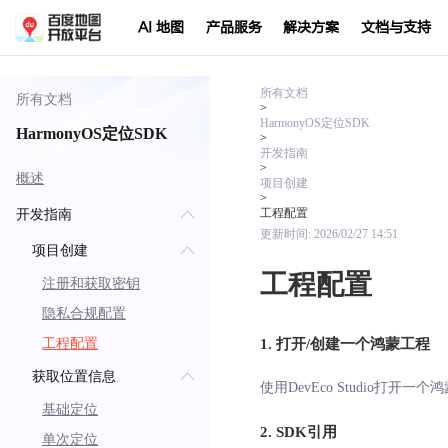
AI 地图
产品服务
解决方案
文档与支持
所有文档
所有文档
>
HarmonyOS定位SDK
HarmonyOS定位SDK
>
开发指南
>
概述
项目创建
>
工程配置
开发指南
更新时间:
2026/02/27 14:51
项目创建
工程配置
注册和获取密钥
隐私合规配置
工程配置
1. 打开/创建一个鸿蒙工程
获取位置信息
使用DevEco Studio打
基础定位
2. SDK引用
单次定位