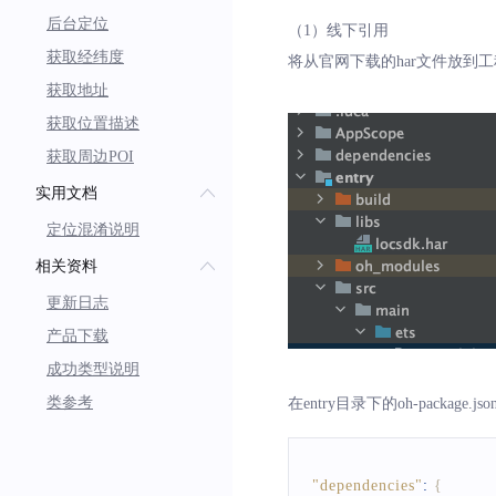
后台定位
（1）线下引用
获取经纬度
将从官网下载的har文件放到工
获取地址
获取位置描述
获取周边POI
实用文档
定位混淆说明
相关资料
更新日志
产品下载
成功类型说明
类参考
在entry目录下的oh-package.j
"dependencies"
:
{