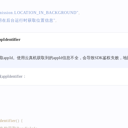
ermission.LOCATION_IN_BACKGROUND"
,
用在后台运行时获取位置信息"
,
dentifier
rmission.APPROXIMATELY_LOCATION"
,
用获取设备模糊位置信息"
,
appId。使用云真机获取到的appId信息不全，会导致SDK鉴权失败，
rmission.APP_TRACKING_CONSENT"
,
Identifier：
用获取设备唯一标识符"
,
rmission.GET_WIFI_INFO"
,
获取连接wifi信息"
,
entifier
(
)
{