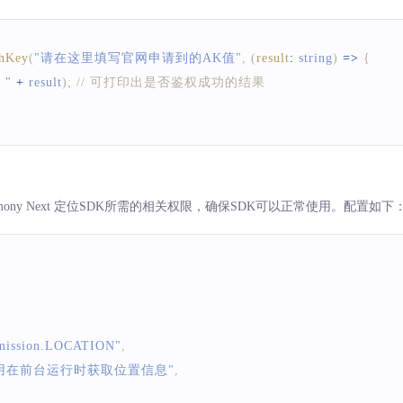
thKey
(
"请在这里填写官网申请到的AK值"
,
(
result
:
 string
)
=>
{
= "
+
 result
)
;
// 可打印出是否鉴权成功的结果
置Harmony Next 定位SDK所需的相关权限，确保SDK可以正常使用。配置如下
rmission.LOCATION"
,
用在前台运行时获取位置信息"
,