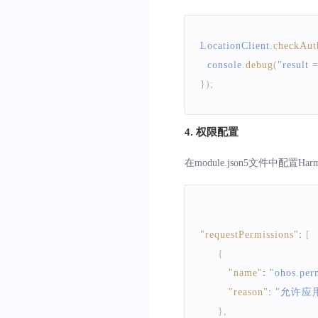
LocationClient
.
checkAu
console
.
debug
(
"result 
}
)
;
4. 权限配置
在module.json5文件中配
"requestPermissions"
:
[
{
"name"
:
"ohos.pe
"reason"
:
"允许应
}
,