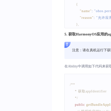
{
"name"
:
"ohos.p
"reason"
:
"允许应
}
,
{
5. 获取HarmonyOS应用的appI
"name"
:
"ohos.pe
"reason"
:
"允许应
注意：请在真机运行下获取
}
,
{
"name"
:
"ohos.pe
在Ability中调用如下代码来获取app
"reason"
:
"允许应
}
,
/**
{
    * 获取appIdentifier
"name"
:
"ohos.pe
    */
"reason"
:
"允许应用
public
}
,
getBundleAppId