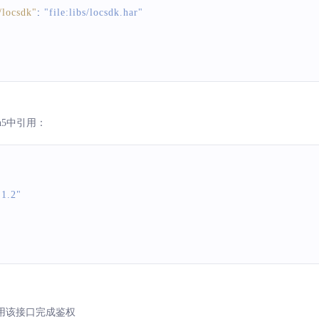
locsdk"
:
"file:libs/locsdk.har"
son5中引用：
.1.2"
用该接口完成鉴权