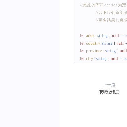
//此处的BDLocati
//以下只列举
//更多结果信息
let
addr
:
 string 
|
null
=
 
let
country
:
string 
|
null
let
province
:
 string 
|
nul
let
city
:
 string 
|
null
=
 b
let
district
:
 string 
|
null
let
street
:
 string 
|
null
=
let
adcode
:
 string 
|
null
上一篇
let
town
:
 string 
|
null
=
 
获取经纬度
}