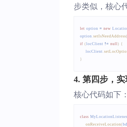
步类似，核心
let
 option 
=
new
Locatio
option
.
setIsNeedAddress
if
(
locClient 
!=
null
)
{
    locClient
.
setLocOptio
}
4. 第四步，实现B
核心代码如下
class
MyLocationListene
onReceiveLocation
(
bd