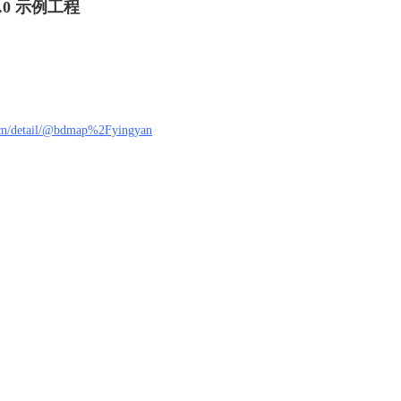
.0 示例工程
/cn/detail/@bdmap%2Fyingyan