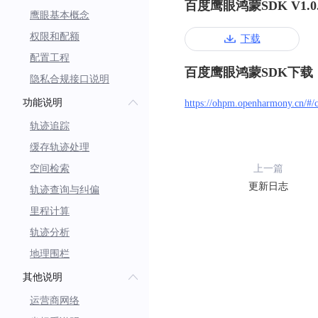
百度鹰眼鸿蒙SDK V1.0
鹰眼基本概念
权限和配额
下载
配置工程
百度鹰眼鸿蒙SDK下载
隐私合规接口说明
功能说明
https://ohpm.openharmony.cn/#
轨迹追踪
缓存轨迹处理
空间检索
上一篇
更新日志
轨迹查询与纠偏
里程计算
轨迹分析
地理围栏
其他说明
运营商网络