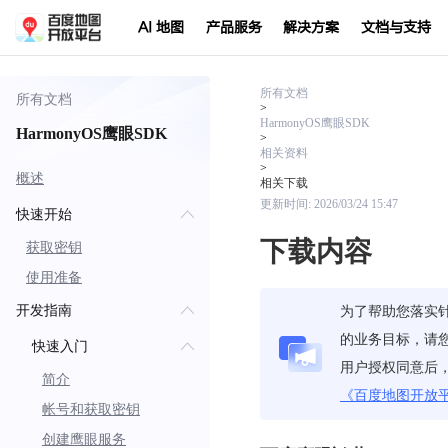
AI 地图
产品服务
解决方案
文档与支持
所有文档
所有文档
>
HarmonyOS鹰眼SDK
HarmonyOS鹰眼SDK
>
相关资料
>
概述
相关下载
更新时间:
2026/03/24 15:47
快速开始
下载内容
获取密钥
使用准备
开发指南
为了帮助您落实
的业务目标，请
快速入门
用户授权同意后
简介
《百度地图开放
帐号和获取密钥
创建鹰眼服务