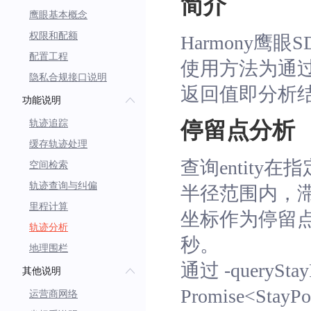
简介
鹰眼基本概念
权限和配额
Harmony
配置工程
使用方法为通过 T
隐私合规接口说明
返回值即分析
功能说明
轨迹追踪
停留点分析
缓存轨迹处理
查询entity
空间检索
轨迹查询与纠偏
半径范围内，滞留
里程计算
坐标作为停留点，其中
轨迹分析
秒。
地理围栏
通过 -
queryStay
其他说明
Promise<StayPo
运营商网络