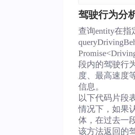
// 获取分析管理实例，traceC
驾驶行为分
let
analysisManager
:
Tra
查询entit
// 执行停留点分析查询
queryDrivingBeh
analysisManager
.
querySt
Promise<Drivin
段内的驾驶行
度、最高速度
信息。
以下代码片段
情况下，如果认为 
体，在过去一
该方法返回的