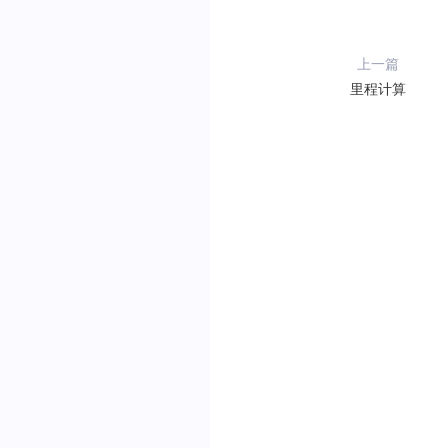
speeding_threshold
:
5
process_option
:
 optio
上一篇
harsh_acceleration_th
里程计算
harsh_breaking_thres
harsh_steering_thresh
coord_type_output
:
C
}
// 获取分析管理实例，traceC
let
analysisManager
:
Tra
// 执行驾驶行为分析查
analysisManager
.
querySt