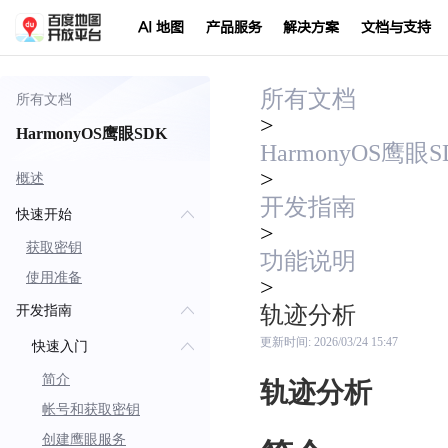
AI 地图
产品服务
解决方案
文档与支持
所有文档
所有文档
>
HarmonyOS鹰眼SDK
HarmonyOS鹰眼S
>
概述
开发指南
快速开始
>
获取密钥
功能说明
使用准备
>
轨迹分析
开发指南
更新时间:
2026/03/24 15:47
快速入门
简介
轨迹分析
帐号和获取密钥
创建鹰眼服务