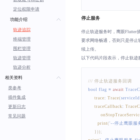
定位权限申请
停止服务
功能介绍
轨迹追踪
停止轨迹服务时，鹰眼Flutt
终端管理
要求网络畅通，否则只是停止轨
围栏管理
续上传。
轨迹管理
以下代码片段表示，停止轨迹
轨迹分析
相关资料
/// 停止轨迹服务回调
类参考
bool flag 
=
await
TraceC
插件集成
trace
:
Trace
(
serviceId
traceCallback
:
TraceC
更新日志
onStopTraceServic
常见问题
print
(
'--停止鹰眼服务回调
}
)
)
;