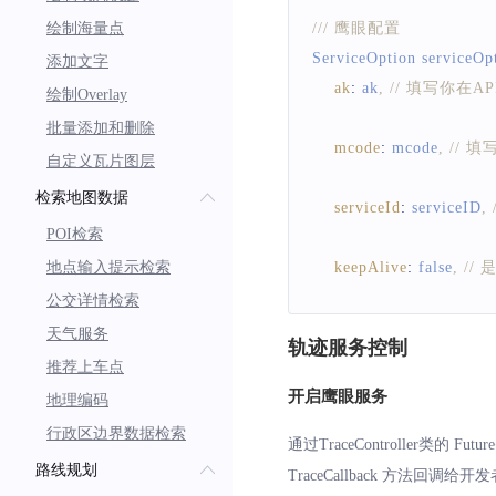
绘制海量点
/// 鹰眼配置
ServiceOption
 serviceOp
添加文字
ak
:
 ak
,
// 填写你在A
绘制Overlay
批量添加和删除
mcode
:
 mcode
,
// 
自定义瓦片图层
检索地图数据
serviceId
:
 serviceID
,
POI检索
地点输入提示检索
keepAlive
:
false
,
//
公交详情检索
)
;
天气服务
轨迹服务控制
推荐上车点
/// 设置SDK运行所
开启鹰眼服务
地理编码
/// true代表设置成功，
行政区边界数据检索
通过TraceController类的
Future
bool flag 
=
路线规划
TraceCallback 方法回调给
await
TraceController