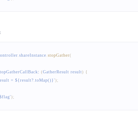
：
ontroller
.
shareInstance
.
stopGather
(
topGatherCallBack
:
(
GatherResult
 result
)
{
t = ${result?.toMap()}'
)
;
flag'
)
;