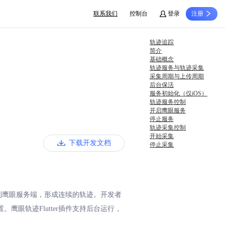
联系我们
控制台
登录
注册
轨迹追踪
简介
基础概念
轨迹服务与轨迹采集
采集周期与上传周期
后台保活
服务初始化（仅iOS）
轨迹服务控制
开启鹰眼服务
停止服务
轨迹采集控制
开始采集
下载开发文档
停止采集
传到鹰眼服务端，形成连续的轨迹。开发者
眼轨迹Flutter插件支持后台运行，