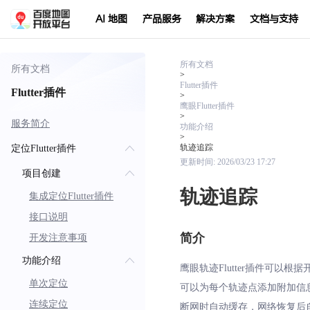
AI 地图
产品服务
解决方案
文档与支持
所有文档
所有文档
>
Flutter插件
Flutter插件
>
鹰眼Flutter插件
>
服务简介
功能介绍
>
轨迹追踪
定位Flutter插件
更新时间:
2026/03/23 17:27
项目创建
轨迹追踪
集成定位Flutter插件
接口说明
简介
开发注意事项
功能介绍
鹰眼轨迹Flutter插件可
单次定位
可以为每个轨迹点添加附加信息
连续定位
断网时自动缓存，网络恢复后