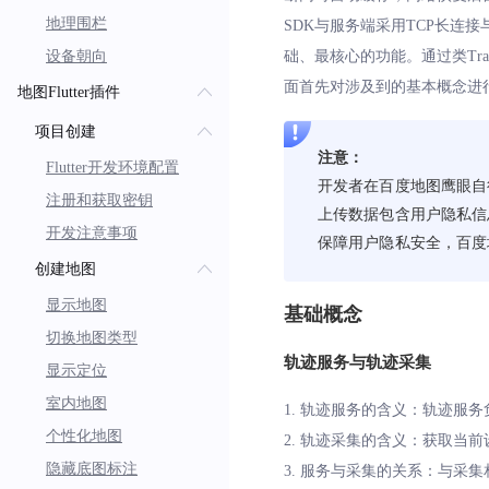
地理围栏
SDK与服务端采用TCP长连接
设备朝向
础、最核心的功能。通过类Tra
面首先对涉及到的基本概念进
地图Flutter插件
项目创建
注意：
Flutter开发环境配置
开发者在百度地图鹰眼自
注册和获取密钥
上传数据包含用户隐私信
开发注意事项
保障用户隐私安全，百度
创建地图
显示地图
基础概念
切换地图类型
轨迹服务与轨迹采集
显示定位
室内地图
1. 轨迹服务的含义：轨迹
个性化地图
2. 轨迹采集的含义：获取当
隐藏底图标注
3. 服务与采集的关系：与