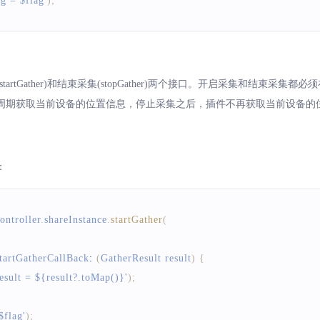
= $flag'
)
;
artGather)和结束采集(stopGather)两个接口。开启采集和结束采
周期获取当前设备的位置信息，停止采集之后，插件不再获取当前设备的
：
ontroller
.
shareInstance
.
startGather
(
tartGatherCallBack
:
(
GatherResult
 result
)
{
t = ${result?.toMap()}'
)
;
flag'
)
;