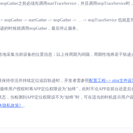
topGather之前必须先调用startTraceService，并且调用stopTraceServ
Gather -> stopGather -> startGather -> stopGather -> … -> stop
集轨迹的时候就调用stopGather，最后停止服务。
性地采集当前设备的位置信息；以上传周期为间隔，周期性地将若干轨迹
尽量保持存活并持续定位追踪轨迹时，开发者需参照
配置工程--> plist文件
最终用户授权时将APP定位权限设为“始终”，此时不论APP在前台还是后
状态，当检测到APP定位权限设不为“始终”时，可在适当的时机提示用户
务隐私政策》
。