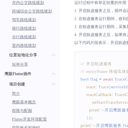
市内公交路线规划
运行过程中有举足轻重的作用
print
(
'--百度鹰眼服务配置 fl
1. 开启轨迹服务之后，插件会以
跨城综合公交路线规划
2. 在轨迹服务运行期间，收到
驾车路线规划
3. 在轨迹服务运行期间，采集到
骑行路线规划
4. 开启轨迹服务之后，如果
步行路线规划
以下代码片段表示，开启轨迹
室内路线规划
位置短地址分享
/// 开启轨迹服务
短串分享
/// entityName 终端
鹰眼Flutter插件
bool flag 
=
await
TraceC
项目创建
trace
:
Trace
(
serviceId
简介
traceCallback
:
TraceC
鹰眼基本概念
onStartTraceServi
print
(
'--开启鹰眼服务回调
权限与配额
}
)
)
;
Flutter开发环境配置
print
(
'--开启鹰眼服务 flag 
获取账号和密钥