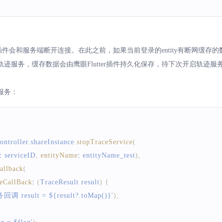
er插件会和服务端断开连接。在此之前，如果当前登录的entity有断网缓
迹服务，缓存数据会由鹰眼Flutter插件持久化保存，待下次开启轨迹服
服务：
ontroller
.
shareInstance
.
stopTraceService
(
:
 serviceID
,
entityName
:
 entityName_test
)
,
allback
(
eCallBack
:
(
TraceResult
 result
)
{
 result = ${result?.toMap()}'
)
;