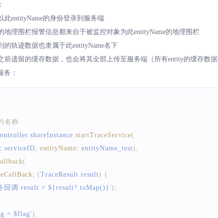
：
ag = $flag'
)
;
此entityName的身份登录到服务端
的地理围栏报警信息都来自于被监控对象为此entityName的地理围栏
的轨迹数据也隶属于此entityName名下
有之前遗留的缓存数据，也会将其全部上传至服务端（所有entity的缓存数
服务：
实体的名称
ontroller
.
shareInstance
.
startTraceService
(
:
 serviceID
,
entityName
:
 entityName_test
)
,
allback
(
ceCallBack
:
(
TraceResult
 result
)
{
 result = ${result?.toMap()}'
)
;
= $flag'
)
;