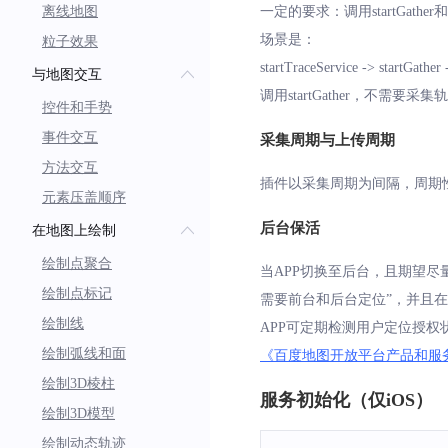
离线地图
一定的要求：调用startGather和s
场景是：
粒子效果
startTraceService -> start
与地图交互
调用startGather，不需要采
控件和手势
事件交互
采集周期与上传周期
方法交互
插件以采集周期为间隔，周期
元素压盖顺序
后台保活
在地图上绘制
绘制点聚合
当APP切换至后台，且期望
绘制点标记
需要前台和后台定位”，并且在
绘制线
APP可定期检测用户定位授权
绘制弧线和面
《百度地图开放平台产品和服
绘制3D棱柱
服务初始化（仅iOS）
绘制3D模型
绘制动态轨迹