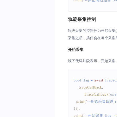
print
(
'--停止鹰眼服务 flag 
轨迹采集控制
轨迹采集的控制分为开启采集(st
采集之后，插件会在每个采集
开始采集
以下代码片段表示，开始采集
bool flag 
=
await
TraceC
traceCallback
:
TraceCallback
(
onS
print
(
'--开始采集回调 resul
}
)
)
;
print
(
'--开始采集 flag = $