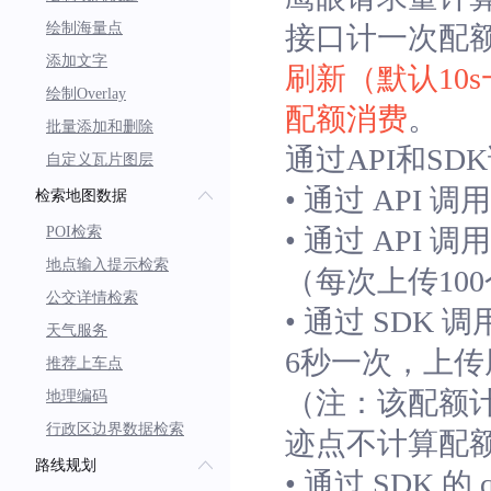
绘制海量点
接口计一次配
添加文字
刷新（默认10
绘制Overlay
配额消费
。
批量添加和删除
通过API和S
自定义瓦片图层
• 通过 API 调
检索地图数据
POI检索
• 通过 API 调
地点输入提示检索
（每次上传10
公交详情检索
• 通过 SDK 调
天气服务
6秒一次，上传
推荐上车点
（注：该配额计
地理编码
行政区边界数据检索
迹点不计算配
路线规划
• 通过 SDK 的