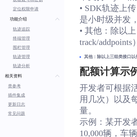
• SDK轨迹上
定位权限申请
是小时级并发，即
功能介绍
• 其他：
除以上四
轨迹追踪
终端管理
track/addp
围栏管理
轨迹管理
其他：除以上三组类接口以外的接口
轨迹分析
配额计算示
相关资料
开发者可根据活跃e
类参考
插件集成
用几次）以及
更新日志
量。
常见问题
示例：某开发
10,000辆