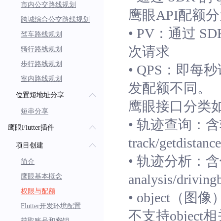
市内公交路线规划
鹰眼API配额分
跨城综合公交路线规划
• PV：
通过 SDK
驾车路线规划
次请求
骑行路线规划
步行路线规划
• QPS：
即每秒
室内路线规划
发配额不同。
位置短地址分享
鹰眼接口分类
短串分享
• 轨迹查询：
含
鹰眼Flutter插件
track/getdistanc
项目创建
• 轨迹分析：
含
简介
analysis/driving
鹰眼基本概念
权限与配额
• object（图
Flutter开发环境配置
不支持object
获取账号和密钥