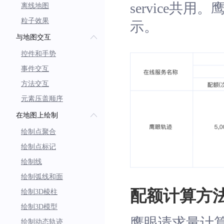
service
离线地图
粒子效果
示。
与地图交互
控件和手势
事件交互
方法交互
元素压盖顺序
在地图上绘制
绘制点聚合
绘制点标记
绘制线
绘制弧线和面
配额计算方
绘制3D棱柱
绘制3D模型
鹰眼请求量计算方
绘制动态轨迹