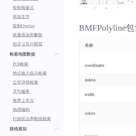
lineDashType
:
BMF
绘制海量点
lineCapType
:
BMFL
添加文字
lineJoinType
:
BMF
BMFPolyl
绘制Overlay
批量添加和删除
/// 添加polyline
myMapController
?.
addPo
自定义瓦片图层
名称
检索地图数据
POI检索
coordinates
地点输入提示检索
indexs
公交详情检索
天气服务
width
推荐上车点
地理编码
colors
行政区边界数据检索
路线规划