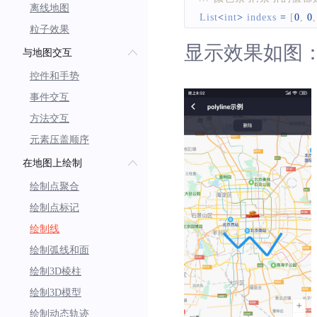
离线地图
List
<
int
>
 indexs 
=
[
0
,
0
,
粒子效果
显示效果如图
与地图交互
/// 颜色
List
<
Color
>
 colors 
=
Lis
控件和手势
colors
[
0
]
=
Colors
.
blue
;
事件交互
colors
[
1
]
=
Colors
.
orang
方法交互
colors
[
2
]
=
Colors
.
red
;
元素压盖顺序
colors
[
3
]
=
Colors
.
green
在地图上绘制
绘制点聚合
/// 创建polyline
绘制点标记
BMFPolyline
 colorsPolyl
id
:
 polylineOption
绘制线
coordinates
:
 coord
绘制弧线和面
indexs
:
 indexs
,
绘制3D棱柱
colors
:
 colors
,
绘制3D模型
width
:
16
,
绘制动态轨迹