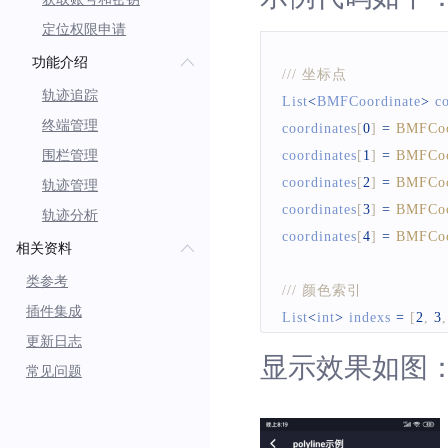
定位权限申请
功能介绍
/// 坐标点
轨迹追踪
List
<
BMFCoordinate
>
 c
终端管理
coordinates
[
0
]
=
BMFCoo
围栏管理
coordinates
[
1
]
=
BMFCoo
coordinates
[
2
]
=
BMFCoo
轨迹管理
coordinates
[
3
]
=
BMFCoo
轨迹分析
coordinates
[
4
]
=
BMFCoo
相关资料
类参考
/// 颜色索引
插件集成
List
<
int
>
 indexs 
=
[
2
,
3
,
更新日志
显示效果如图
常见问题
/// 颜色集
List
<
Color
>
 colors 
=
Lis
colors
[
0
]
=
Colors
.
blue
;