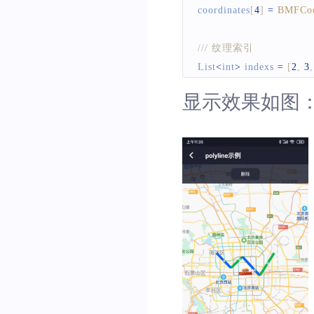
coordinates
[
4
]
=
BMFCoo
/// 纹理索引
List
<
int
>
 indexs 
=
[
2
,
3
,
显示效果如图
/// 纹理集合
List
<
String
>
 textures 
=
textures
[
0
]
=
'resoures/t
textures
[
1
]
=
'resoures/t
textures
[
2
]
=
'resoures/t
textures
[
3
]
=
'resoures/t
/// 创建polyline
BMFPolyline
 texturesPol
id
:
 polylineOption
coordinates
:
 coord