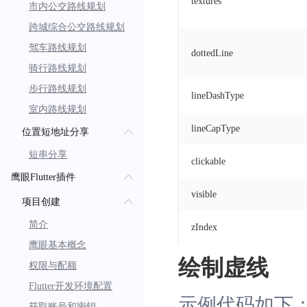
textures
市内公交路线规划
跨城综合公交路线规划
驾车路线规划
dottedLine
骑行路线规划
步行路线规划
lineDashType
室内路线规划
lineCapType
位置短地址分享
短串分享
clickable
鹰眼Flutter插件
visible
项目创建
简介
zIndex
鹰眼基本概念
绘制虚线
权限与配额
Flutter开发环境配置
示例代码如下
获取账号和密钥