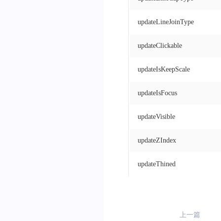
updateLineJoinType
updateClickable
updateIsKeepScale
updateIsFocus
updateVisible
updateZIndex
updateThined
上一篇