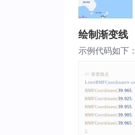
绘制渐变线
示例代码如下
/// 渐变线点
List
<
BMFCoordinate
>
 c
BMFCoordinate
(
39.965
,
BMFCoordinate
(
39.925
,
BMFCoordinate
(
39.955
,
BMFCoordinate
(
39.905
,
BMFCoordinate
(
39.965
,
]
;