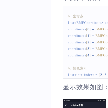
/// 坐标点
List
<
BMFCoordinate
>
 c
coordinates
[
0
]
=
BMFCoo
coordinates
[
1
]
=
BMFCoo
coordinates
[
2
]
=
BMFCoo
coordinates
[
3
]
=
BMFCoo
coordinates
[
4
]
=
BMFCoo
/// 颜色索引
List
<
int
>
 indexs 
=
[
2
,
3
,
显示效果如图
/// 颜色集
List
<
Color
>
 colors 
=
Lis
colors
[
0
]
=
Colors
.
blue
;
colors
[
1
]
=
Colors
.
orang