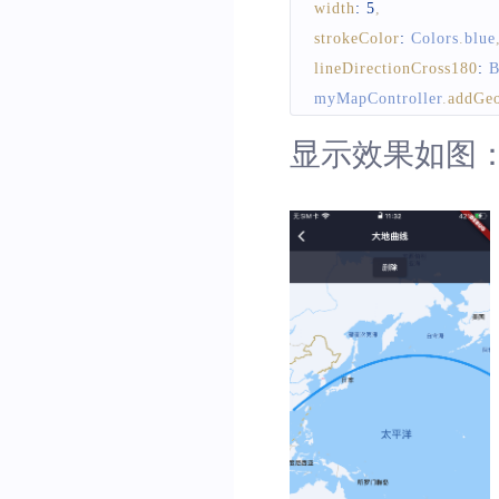
width
:
5
,
strokeColor
:
Colors
.
blue
lineDirectionCross180
:
B
myMapController
.
addGeo
显示效果如图