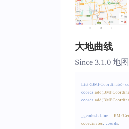
indexs
:
 indexs
,
textures
:
 textures
,
width
:
16
,
dottedLine
:
true
,
lineDashType
:
BMF
大地曲线
lineCapType
:
BMFL
lineJoinType
:
BMF
Since 3.1
/// 添加polyline
myMapController
?.
addPo
List
<
BMFCoordinate
>
 c
coords
.
add
(
BMFCoordina
coords
.
add
(
BMFCoordina
_geodesicLine 
=
BMFGeo
coordinates
:
 coords
,