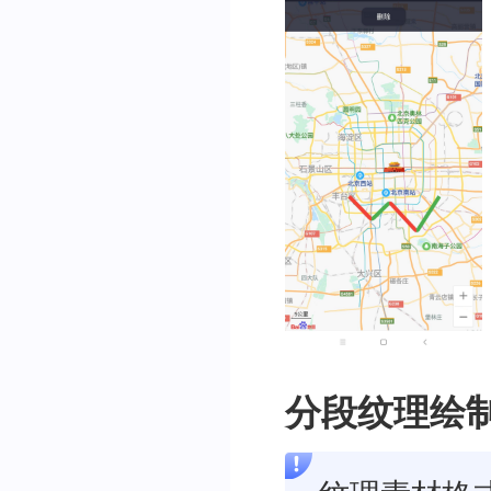
colors
[
2
]
=
Colors
.
red
;
colors
[
3
]
=
Colors
.
green
/// 创建polyline
BMFPolyline
 colorsPolyl
id
:
 polylineOption
coordinates
:
 coord
indexs
:
 indexs
,
colors
:
 colors
,
width
:
16
,
lineDashType
:
BMF
lineCapType
:
BMFL
lineJoinType
:
BMF
分段纹理绘
myMapController
?.
addPo