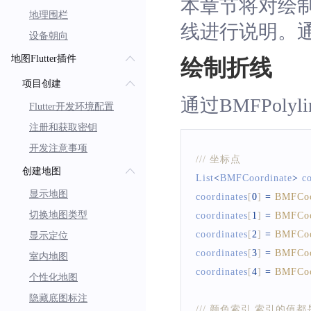
本章节将对绘
地理围栏
线进行说明。
设备朝向
地图Flutter插件
绘制折线
项目创建
通过BMFPo
Flutter开发环境配置
注册和获取密钥
开发注意事项
/// 坐标点
创建地图
List
<
BMFCoordinate
>
 c
显示地图
coordinates
[
0
]
=
BMFCoo
切换地图类型
coordinates
[
1
]
=
BMFCoo
coordinates
[
2
]
=
BMFCoo
显示定位
coordinates
[
3
]
=
BMFCoo
室内地图
coordinates
[
4
]
=
BMFCoo
个性化地图
隐藏底图标注
/// 颜色索引,索引的值