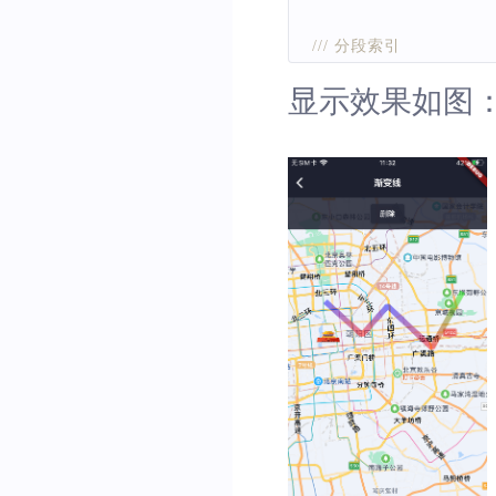
/// 分段索引
List
<
int
>
 indexs 
=
[
0
,
1
,
显示效果如图
/// 颜色数组
List
<
Color
>
 colors 
=
[
Color
.
fromARGB
(
123
,
0
Color
.
fromARGB
(
123
,
2
Color
.
fromARGB
(
123
,
0
Color
.
fromARGB
(
123
,
2
]
;
/// 构造渐变线
_gradientLine 
=
BMFGra
coordinates
:
 coords
,
indexs
:
 indexs
,
colors
:
 colors
,