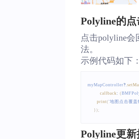
width
:
10
)
;
Polyline
myMapController
.
addGra
点击polyline会
法。
示例代码如下
myMapController
?.
setMa
callback
:
(
BMFPoly
print
(
'地图点击覆盖物回调
}
)
;
Polyline更