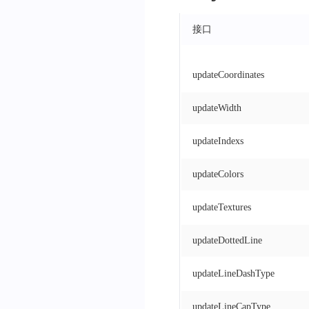
接口
updateCoordinates
updateWidth
updateIndexs
updateColors
updateTextures
updateDottedLine
updateLineDashType
updateLineCapType