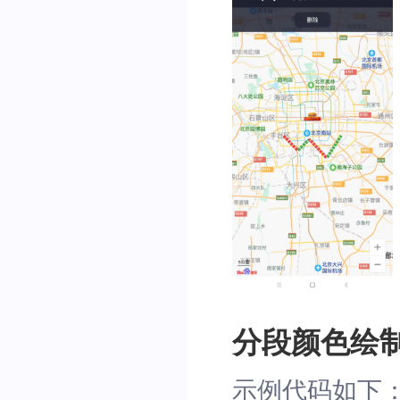
colors
[
1
]
=
Colors
.
orang
colors
[
2
]
=
Colors
.
red
;
colors
[
3
]
=
Colors
.
green
BMFPolyline
 colorsPolyl
id
:
 polylineOption
coordinates
:
 coord
indexs
:
 indexs
,
colors
:
 colors
,
width
:
16
,
dottedLine
:
true
,
lineDashType
:
BMFL
)
;
分段颜色绘
/// 添加polyline
myMapController
?.
addPo
示例代码如下