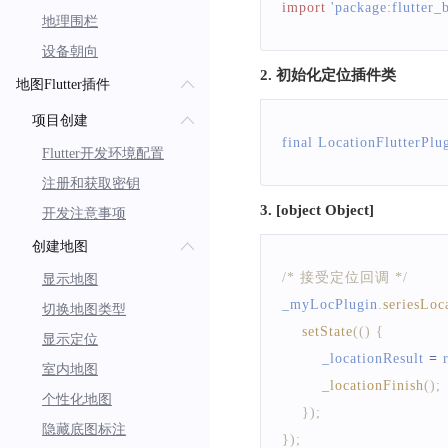
import
'package:flutter_
地理围栏
设备朝向
2. 初始化定位插件类
地图Flutter插件
项目创建
final 
LocationFlutterPlu
Flutter开发环境配置
注册和获取密钥
3. [object Object]
开发注意事项
创建地图
/* 接受定位回调 */
显示地图
_myLocPlugin
.
seriesLoc
切换地图类型
setState
(
(
)
{
显示定位
        _locationResult 
=
 
室内地图
_locationFinish
(
)
;
个性化地图
}
)
;
隐藏底图标注
}
)
;