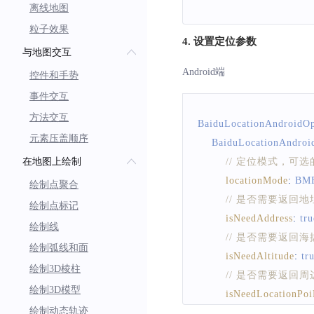
离线地图
粒子效果
4. 设置定位参数
与地图交互
Android端
控件和手势
事件交互
方法交互
BaiduLocationAndroidOp
元素压盖顺序
BaiduLocationAndroi
在地图上绘制
// 定位模式，
locationMode
:
BMF
绘制点聚合
// 是否需要返回
绘制点标记
isNeedAddress
:
tru
绘制线
// 是否需要返回
绘制弧线和面
isNeedAltitude
:
tr
绘制3D棱柱
// 是否需要返回周
绘制3D模型
isNeedLocationPoi
绘制动态轨迹
// 是否需要返回新