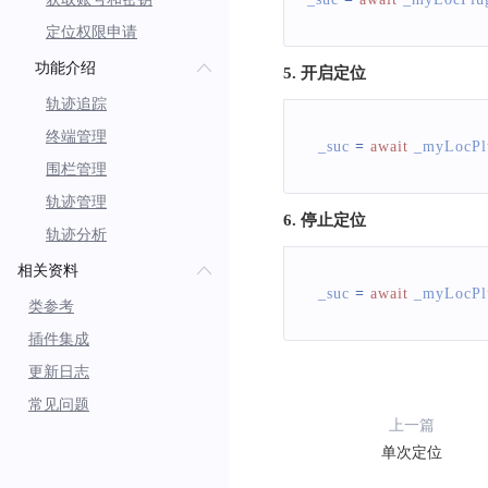
定位权限申请
功能介绍
5. 开启定位
轨迹追踪
终端管理
  _suc 
=
await
 _myLocPl
围栏管理
轨迹管理
6. 停止定位
轨迹分析
相关资料
  _suc 
=
await
 _myLocPl
类参考
插件集成
更新日志
常见问题
上一篇
单次定位