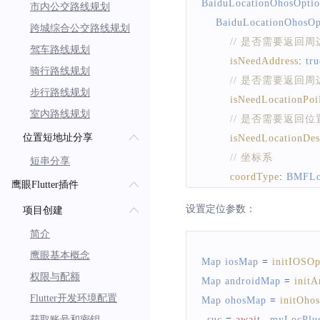
BaiduLocationOhosOpti
市内公交路线规划
// 指定定位是否
BaiduLocationOhosOp
跨城综合公交路线规划
pausesLocationUpd
// 是否需要返回周
驾车路线规划
// 指定是否允许后
isNeedAddress
:
tru
骑行路线规划
// 允许的话是可
// 是否需要返回周
// 配置允许后台
步行路线规划
isNeedLocationPoi
allowsBackground
室内路线规划
// 是否需要返回
// 设定定位的最
位置短地址分享
isNeedLocationDes
distanceFilter
:
10
,
// 坐标系
短串分享
)
;
coordType
:
BMFLo
鹰眼Flutter插件
return
 options
;
return
 options
;
}
设置定位参数：
项目创建
}
简介
鹰眼基本概念
Map
 iosMap 
=
initIOSOp
权限与配额
Map
 androidMap 
=
initA
Flutter开发环境配置
Map
 ohosMap 
=
initOho
获取账号和密钥
_suc 
=
await
 _myLocPlu