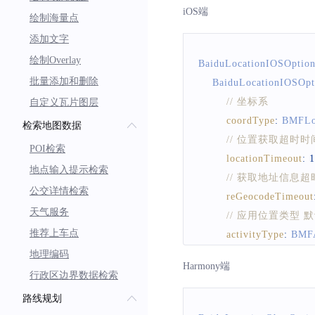
iOS端
绘制海量点
isNeedNewVersion
// 是否需要返回
添加文字
isNeedLocationDes
绘制Overlay
BaiduLocationIOSOptio
// 是否使用gps
批量添加和删除
BaiduLocationIOSOpt
openGps
:
true
,
// 坐标系
自定义瓦片图层
// 可选，设置
coordType
:
BMFLo
检索地图数据
locationPurpose
:
B
// 位置获取超时时
POI检索
// 坐标系
locationTimeout
:
1
地点输入提示检索
coordType
:
BMFLo
// 获取地址信息
// 设置发起定位请
公交详情检索
reGeocodeTimeout
// 如果设置为0
天气服务
// 应用位置类型 默认为
scanspan
:
4000
推荐上车点
activityType
:
BMFA
)
;
// 设置预期精度参数
地理编码
return
 options
;
Harmony端
desiredAccuracy
:
B
行政区边界数据检索
}
// 是否需要最新版
路线规划
isNeedNewVersion