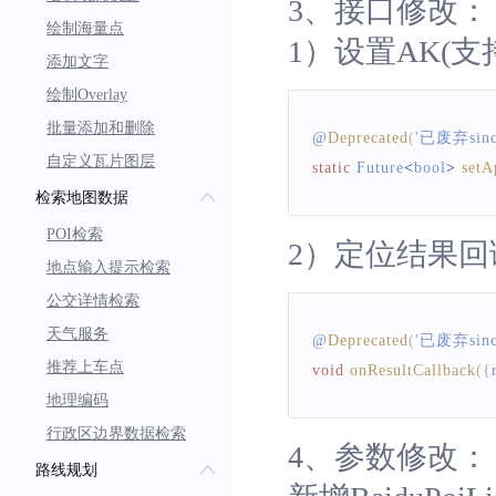
3、接口修改：
绘制海量点
1）设置AK(支持i
添加文字
绘制Overlay
批量添加和删除
@
Deprecated
(
'已废弃sinc
自定义瓦片图层
static
Future
<
bool
>
setA
检索地图数据
POI检索
2）定位结果回
地点输入提示检索
公交详情检索
天气服务
@
Deprecated
(
'已废弃since
推荐上车点
void
onResultCallback
(
{
地理编码
行政区边界数据检索
4、参数修改：
路线规划