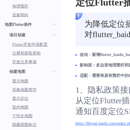
定位Flutte
地理围栏
设备朝向
为降低定位插
地图Flutter插件
对flutter_b
项目创建
Flutter开发环境配置
注册和获取密钥
改动：新增flutter_baidu_
开发注意事项
影响面：多边形地理围栏和
创建地图
适配：需要将原有围栏中的BMFCo
显示地图
1、隐私政策接
切换地图类型
从定位Flutt
显示定位
室内地图
通知百度定位
个性化地图
https://lbsyun.baidu.com/index.p
隐藏底图标注