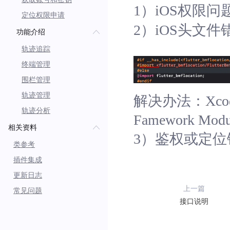
1）iOS权限问
定位权限申请
2）iOS头文件
功能介绍
轨迹追踪
终端管理
围栏管理
轨迹管理
解决办法：Xcode-TA
轨迹分析
Famework Mo
相关资料
3）鉴权或定
类参考
插件集成
更新日志
上一篇
常见问题
接口说明