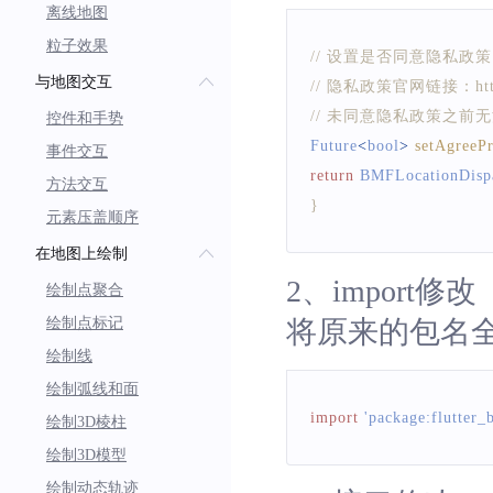
离线地图
粒子效果
// 设置是否同意隐私政策
与地图交互
// 隐私政策官网链接：https://
// 未同意隐私政策之
控件和手势
Future
<
bool
>
setAgreeP
事件交互
return
BMFLocationDispa
方法交互
}
元素压盖顺序
在地图上绘制
2、import修改
绘制点聚合
绘制点标记
将原来的包名全部引入到
绘制线
绘制弧线和面
import
'package:flutter_
绘制3D棱柱
绘制3D模型
绘制动态轨迹