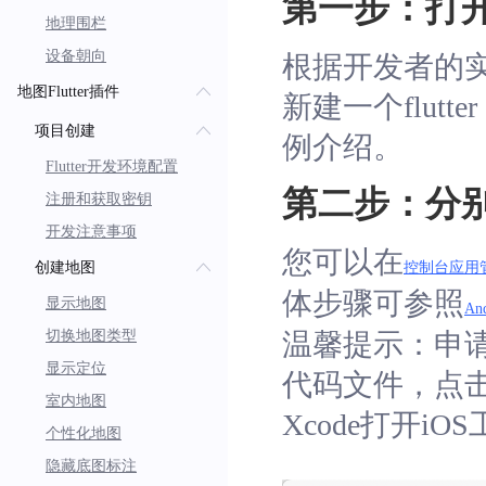
第一步：打开/创建
地理围栏
设备朝向
根据开发者的实际使
地图Flutter插件
新建一个flutter
项目创建
例介绍。
Flutter开发环境配置
第二步：分别申
注册和获取密钥
开发注意事项
您可以在
创建地图
控制台应用
体步骤可参照
显示地图
An
切换地图类型
温馨提示：申请iO
显示定位
代码文件，点击Andr
室内地图
Xcode打开iOS工
个性化地图
隐藏底图标注