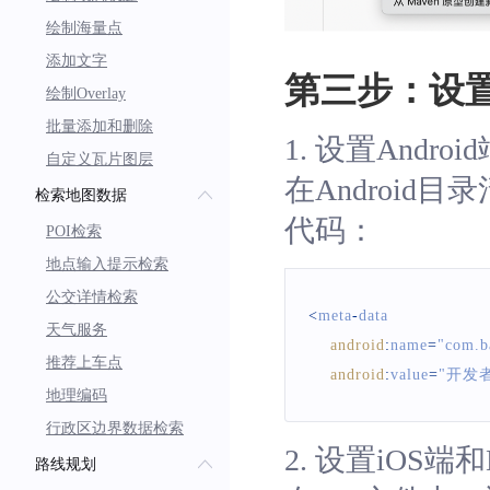
绘制海量点
添加文字
第三步：设置A
绘制Overlay
批量添加和删除
1. 设置Androi
自定义瓦片图层
在Android目
检索地图数据
代码：
POI检索
地点输入提示检索
公交详情检索
<
meta
-
data
天气服务
android
:
name
=
"com.b
推荐上车点
android
:
value
=
"开发
地理编码
行政区边界数据检索
2. 设置iOS端和
路线规划