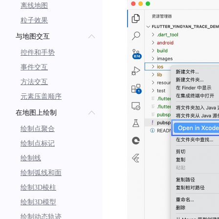
离线地图
粒子效果
与地图交互
控件和手势
事件交互
方法交互
元素压盖顺序
在地图上绘制
绘制点聚合
绘制点标记
绘制线
绘制弧线和面
绘制3D棱柱
绘制3D模型
绘制动态轨迹