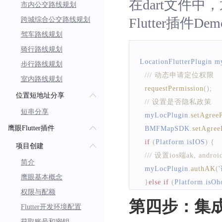
在dart文件中
市内公交路线规划
Flutter插件D
跨城综合公交路线规划
驾车路线规划
骑行路线规划
LocationFlutterPlugin
 m
步行路线规划
/// 动态申请定位权限  
室内路线规划
requestPermission
(
)
;
位置短地址分享
// 设置是否隐私政策  
短串分享
  myLocPlugin
.
setAgree
鹰眼Flutter插件
BMFMapSDK
.
setAgree
if
(
Platform
.
isIOS
)
{
项目创建
/// 设置ios端ak, a
简介
  myLocPlugin
.
authAK
(
鹰眼基本概念
}
else
if
(
Platform
.
isOh
权限与配额
/// 设置Harmony端ak
第四步：集成百
Flutter开发环境配置
  myLocPlugin
.
authAK
(
获取账号和密钥