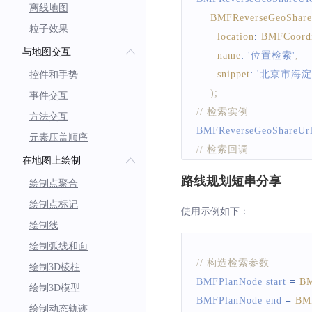
离线地图
BMFReverseGeoShar
粒子效果
location
:
BMFCoordi
与地图交互
name
:
'位置检索'
,
snippet
:
'北京市海淀
控件和手势
)
;
事件交互
// 检索实例 
方法交互
BMFReverseGeoShareUrl
元素压盖顺序
// 检索回调 
在地图上绘制
reverseGeoShareUrlSear
路线规划短串分享
绘制点聚合
callback
:
(
BMFShareU
绘制点标记
print
(
`
获取逆地理编码短串
使用示例如下：
// 解析reslut，具体
绘制线
}
)
;
绘制弧线和面
// 发起检索
// 构造检索参数
绘制3D棱柱
bool flag 
=
await
 revers
BMFPlanNode
 start 
=
BM
绘制3D模型
BMFPlanNode
 end 
=
BM
绘制动态轨迹