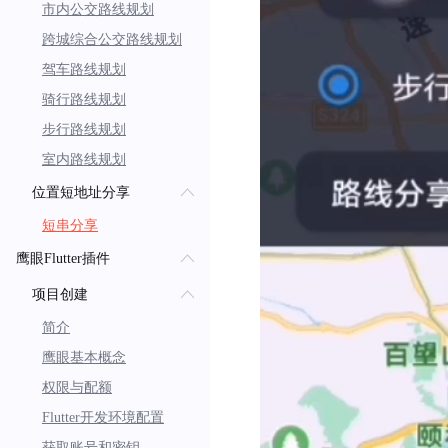
市内公交路线规划
// 发起检索
跨城综合公交路线规划
bool flag 
=
await
 routeP
驾车路线规划
骑行路线规划
步行路线规划
室内路线规划
位置短地址分享
短串分享
鹰眼Flutter插件
项目创建
简介
鹰眼基本概念
权限与配额
Flutter开发环境配置
获取账号和密钥