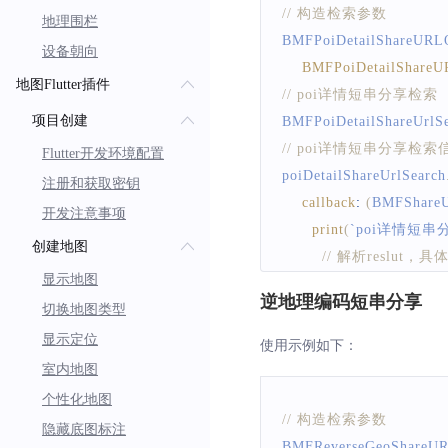
// 构造检索参数
地理围栏
BMFPoiDetailShareURL
设备朝向
BMFPoiDetailShareU
地图Flutter插件
// poi详情短串分享检索 
项目创建
BMFPoiDetailShareUrlS
// poi详情短串分享检
Flutter开发环境配置
poiDetailShareUrlSearch
注册和获取密钥
callback
:
(
BMFShareU
开发注意事项
print
(
`
poi详情短串分享
创建地图
// 解析reslut，具
显示地图
}
)
;
逆地理编码短串分享
切换地图类型
// 发起检索 
bool flag 
=
await
 poiDet
显示定位
使用示例如下：
室内地图
个性化地图
// 构造检索参数
隐藏底图标注
BMFReverseGeoShareUR