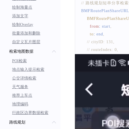
// 路线规划短串分享检索
绘制海量点
BMFRoutePlanShareURL
添加文字
BMFRoutePlanShare
绘制Overlay
from
:
 start
,
批量添加和删除
to
:
 end
,
自定义瓦片图层
// cityID: 131, 
// routeIndex: 0, 
检索地图数据
routePlanType
:
BMFR
POI检索
)
;
地点输入提示检索
// 检索实例 
公交详情检索
BMFRoutePlanShareUrlS
天气服务
// 检索回调 
推荐上车点
routePlanShareUrlSearch
地理编码
callback
:
(
BMFShareU
print
(
`
获取路线规划短串分
行政区边界数据检索
// 解析reslut，具体
路线规划
}
)
;