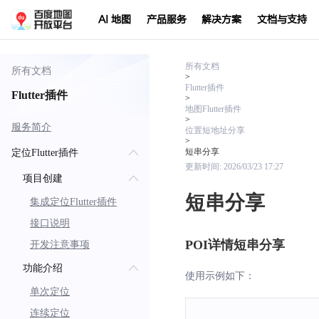
AI 地图
产品服务
解决方案
文档与支持
所有文档
所有文档
>
Flutter插件
Flutter插件
>
地图Flutter插件
>
服务简介
位置短地址分享
>
短串分享
定位Flutter插件
更新时间:
2026/03/23 17:27
项目创建
短串分享
集成定位Flutter插件
接口说明
POI详情短串分享
开发注意事项
功能介绍
使用示例如下：
单次定位
连续定位