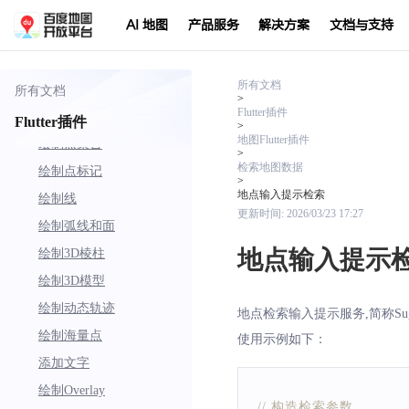
控件和手势
AI 地图
产品服务
解决方案
文档与支持
事件交互
方法交互
元素压盖顺序
所有文档
所有文档
>
Flutter插件
在地图上绘制
Flutter插件
>
地图Flutter插件
绘制点聚合
>
检索地图数据
绘制点标记
>
地点输入提示检索
绘制线
更新时间:
2026/03/23 17:27
绘制弧线和面
地点输入提示
绘制3D棱柱
绘制3D模型
绘制动态轨迹
地点检索输入提示服务,简称
绘制海量点
使用示例如下：
添加文字
绘制Overlay
// 构造检索参数