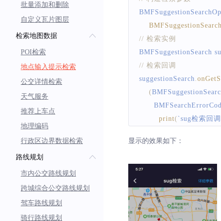
批量添加和删除
BMFSuggestionSearchOp
自定义瓦片图层
BMFSuggestionSearc
检索地图数据
// 检索实例
POI检索
BMFSuggestionSearch
 s
// 检索回调
地点输入提示检索
suggestionSearch
.
onGetS
公交详情检索
(
BMFSuggestionSearc
天气服务
BMFSearchErrorCo
推荐上车点
print
(
`
sug检索回调 r
地理编码
// 解析reslut，具
行政区边界数据检索
显示的效果如下：
}
)
;
路线规划
// 发起检索 
bool flag 
=
await
 sugges
市内公交路线规划
跨城综合公交路线规划
驾车路线规划
骑行路线规划