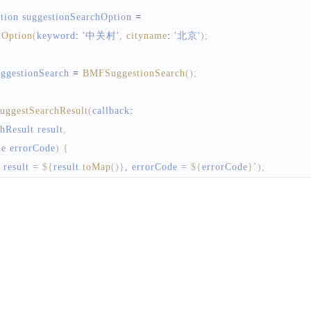
tion
 suggestionSearchOption 
=
hOption
(
keyword
:
'中关村'
,
cityname
:
'北京'
)
;
uggestionSearch 
=
BMFSuggestionSearch
(
)
;
uggestSearchResult
(
callback
:
hResult
 result
,
de
 errorCode
)
{
esult = 
${
result
.
toMap
(
)
}
, errorCode = 
${
errorCode
}
`
)
;
体参考demo 
tionSearch
.
suggestionSearch
(
suggestionSearchOption
)
;