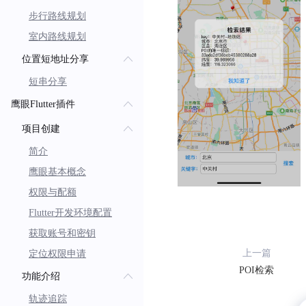
步行路线规划
室内路线规划
位置短地址分享
短串分享
鹰眼Flutter插件
项目创建
简介
鹰眼基本概念
权限与配额
Flutter开发环境配置
获取账号和密钥
上一篇
定位权限申请
POI检索
功能介绍
轨迹追踪