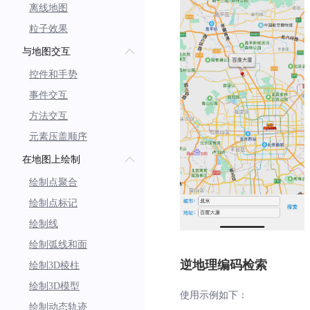
离线地图
粒子效果
与地图交互
控件和手势
事件交互
方法交互
元素压盖顺序
在地图上绘制
绘制点聚合
绘制点标记
绘制线
绘制弧线和面
逆地理编码检索
绘制3D棱柱
绘制3D模型
使用示例如下：
绘制动态轨迹