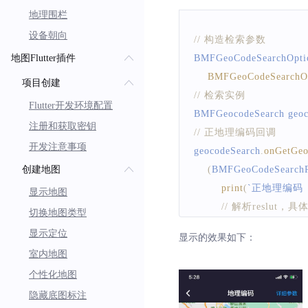
地理围栏
设备朝向
// 构造检索参数
地图Flutter插件
BMFGeoCodeSearchOpti
BMFGeoCodeSearchO
项目创建
// 检索实例
Flutter开发环境配置
BMFGeocodeSearch
 geo
注册和获取密钥
// 正地理编码回调
开发注意事项
geocodeSearch
.
onGetGeo
创建地图
(
BMFGeoCodeSearchR
print
(
`
正地理编码  er
显示地图
// 解析reslut，具
切换地图类型
}
)
;
显示定位
显示的效果如下：
// 发起检索 
室内地图
bool flag 
=
await
 geocod
个性化地图
隐藏底图标注