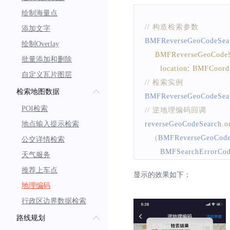
绘制海量点
// 构造检索参数
添加文字
BMFReverseGeoCodeSea
绘制Overlay
BMFReverseGeoCodeS
批量添加和删除
location
:
BMFCoordi
自定义瓦片图层
// 检索实例 
检索地图数据
BMFReverseGeoCodeSea
POI检索
// 逆地理编码回调 
地点输入提示检索
reverseGeoCodeSearch
.
o
(
BMFReverseGeoCode
公交详情检索
BMFSearchErrorCo
天气服务
print
(
`
逆地理编码  er
推荐上车点
显示的效果如下：
// 解析reslut，具
地理编码
}
)
;
行政区边界数据检索
// 发起检索
路线规划
bool flag 
=
await
 revers