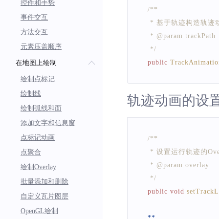
控件和手势
/**
事件交互
     * 基于轨迹构造轨迹
方法交互
     * @param trackPath
元素压盖顺序
     */
public
TrackAnimatio
在地图上绘制
绘制点标记
绘制线
轨迹动画的设
绘制弧线和面
添加文字和信息窗
点标记动画
/**
     * 设置运行轨迹的Ove
点聚合
     * @param overlay
绘制Overlay
     */
批量添加和删除
public
void
setTrackL
自定义瓦片图层
OpenGL绘制
**