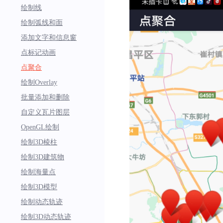
绘制线
绘制弧线和面
添加文字和信息窗
点标记动画
点聚合
绘制Overlay
批量添加和删除
自定义瓦片图层
OpenGL绘制
绘制3D棱柱
绘制3D建筑物
绘制海量点
绘制3D模型
绘制动态轨迹
绘制3D动态轨迹