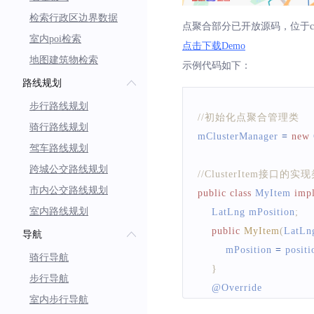
检索行政区边界数据
点聚合部分已开放源码，位于clu
室内poi检索
点击下载Demo
地图建筑物检索
示例代码如下：
路线规划
步行路线规划
//初始化点聚合管理类
骑行路线规划
mClusterManager 
=
new
驾车路线规划
跨城公交路线规划
//ClusterItem接口的实
市内公交路线规划
public
class
MyItem
imp
室内路线规划
LatLng
 mPosition
;
public
MyItem
(
LatLn
导航
        mPosition 
=
 positi
骑行导航
}
步行导航
    @
Override
室内步行导航
public
LatLng
getPos