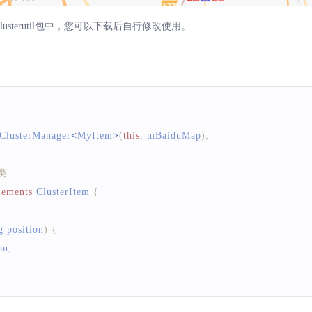
sterutil包中，您可以下载后自行修改使用。
ClusterManager
<
MyItem
>
(
this
,
 mBaiduMap
)
;
现类
lements
ClusterItem
{
g
 position
)
{
on
;
ition
(
)
{