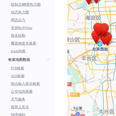
绘制2D蜂窝热力图
动态热力图
周边运力
支持RichView
路名绘制
覆盖物发光效果
track动画
检索地图数据
POI检索
AOI检索
地点输入提示检索
公交信息检索
天气服务
推荐上车点
地理编码