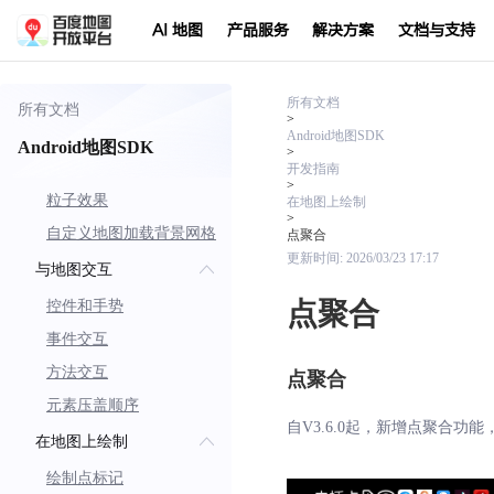
显示定位
AI 地图
产品服务
解决方案
文档与支持
室内地图
个性化地图
离线地图
所有文档
所有文档
>
境外地图服务
Android地图SDK
Android地图SDK
>
英文地图
开发指南
>
粒子效果
在地图上绘制
>
自定义地图加载背景网格
点聚合
更新时间:
2026/03/23 17:17
与地图交互
点聚合
控件和手势
事件交互
方法交互
点聚合
元素压盖顺序
自V3.6.0起，新增点聚合
在地图上绘制
绘制点标记