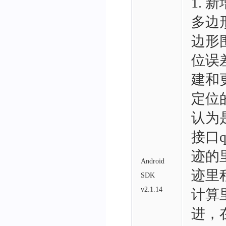
1.
多边
边形
位误
建和更
定位的
认为
接口q
迹的
Android
迹里
SDK
v2.1.14
计算
进，在