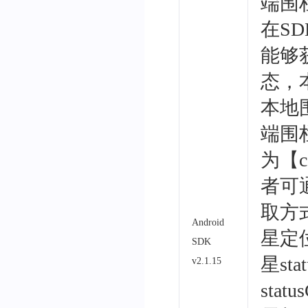
端围
在S
能够
态，
本地
端围
为【co
者可
取方
Android
星定
SDK
星
st
v2.1.15
stat