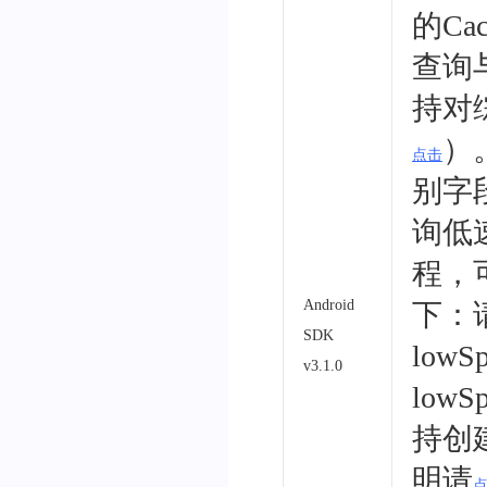
的Ca
查询
持对
）
点击
别字段
询低
程，
Android
下：
SDK
low
v3.1.0
lowS
持创
明请