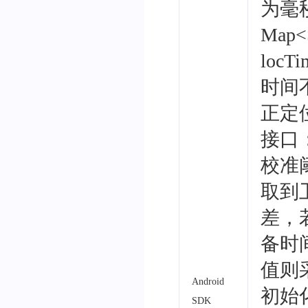
为毫
Map
<
locTi
时间
正定
接口：
校准
取到
差，
备时
值则
Android
初始化
SDK