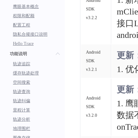
Android
鹰眼基本概念
SDK
mClie
权限和配额
v3.2.2
接口LBS
配置工程
andro
隐私合规接口说明
Hello Trace
Android
更新
功能说明
SDK
轨迹追踪
1. 
v3.2.1
缓存轨迹处理
空间搜索
更新
轨迹查询
Android
轨迹纠偏
1. 
SDK
里程计算
数据
v3.2.0
轨迹分析
onTra
地理围栏
图像存储