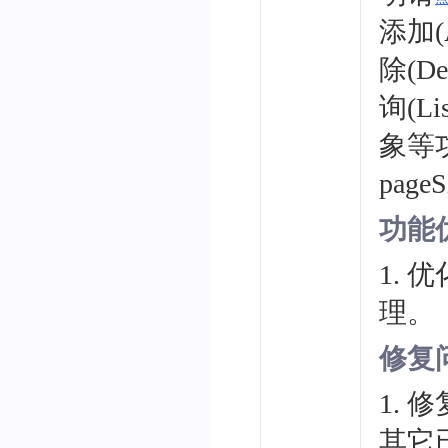
添加(A
除(Del
询(Li
象等功
pag
功能
1.
理。
修复
1.
其它