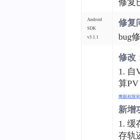
修复
Android
修复
SDK
bug
v3.1.1
修改
1. 
算P
鹰眼权限
新增
1.
存轨