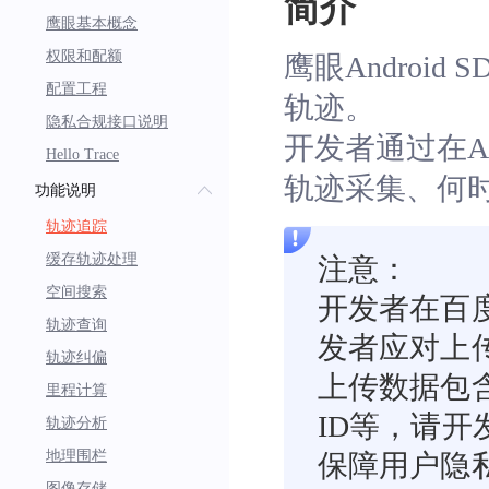
简介
鹰眼基本概念
权限和配额
鹰眼Andro
配置工程
轨迹。
隐私合规接口说明
开发者通过在APP
Hello Trace
轨迹采集、何
功能说明
轨迹追踪
缓存轨迹处理
注意：
空间搜索
开发者在百
轨迹查询
发者应对上
轨迹纠偏
上传数据包
里程计算
ID等，请
轨迹分析
地理围栏
保障用户隐
图像存储