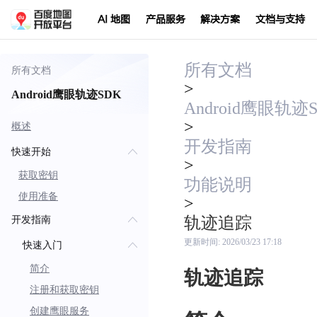
AI 地图
产品服务
解决方案
文档与支持
所有文档
所有文档
>
Android鹰眼轨迹SDK
Android鹰眼轨迹
>
概述
开发指南
快速开始
>
获取密钥
功能说明
使用准备
>
轨迹追踪
开发指南
更新时间:
2026/03/23 17:18
快速入门
简介
轨迹追踪
注册和获取密钥
创建鹰眼服务