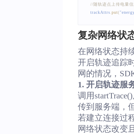
//随轨迹点上传电量
    trackAttrs
.
put
(
"energ
//获取图像的唯一标识Ob
复杂网络状
String
 objectKey 
=
ge
//随轨迹上传图像唯一标识
在网络状态持
    trackAttrs
.
put
(
"objec
开启轨迹追踪
return
 trackAttrs
;
网的情况，SD
}
1. 开启轨迹服务，
}
;
调用startT
传到服务端，
若建立连接过
网络状态改变