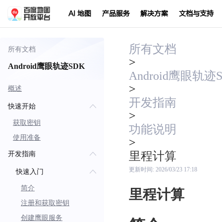
AI 地图
产品服务
解决方案
文档与支持
所有文档
所有文档
>
Android鹰眼轨迹SDK
Android鹰眼轨迹
>
概述
开发指南
快速开始
>
获取密钥
功能说明
使用准备
>
里程计算
开发指南
更新时间:
2026/03/23 17:18
快速入门
简介
里程计算
注册和获取密钥
创建鹰眼服务