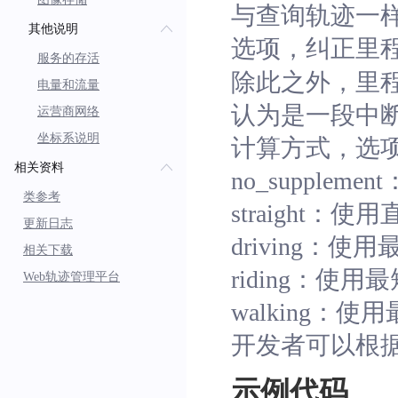
与查询轨迹一样，里
其他说明
选项，纠正里
服务的存活
除此之外，里
电量和流量
认为是一段中断轨
运营商网络
坐标系说明
计算方式，选
相关资料
no_suppl
类参考
straight：
更新日志
driving：
相关下载
riding：使
Web轨迹管理平台
walking：
开发者可以根
示例代码