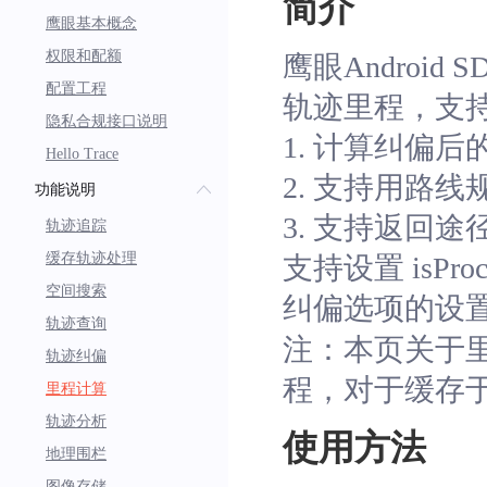
简介
鹰眼基本概念
权限和配额
鹰眼Android
配置工程
轨迹里程，支
隐私合规接口说明
1. 计算纠偏后
Hello Trace
2. 支持用路
功能说明
3. 支持返回
轨迹追踪
缓存轨迹处理
支持设置 isPro
空间搜索
纠偏选项的设
轨迹查询
注：本页关于
轨迹纠偏
程，对于缓存
里程计算
轨迹分析
使用方法
地理围栏
图像存储