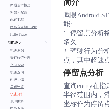
简介
鹰眼基本概念
权限和配额
鹰眼Andro
配置工程
能:
隐私合规接口说明
1. 停留点分
Hello Trace
多久
功能说明
2. 驾驶行为
轨迹追踪
缓存轨迹处理
点，其中超速
空间搜索
停留点分析
轨迹查询
轨迹纠偏
查询entity
里程计算
半径范围内，滞留
轨迹分析
地理围栏
坐标作为停留点，其中
图像存储