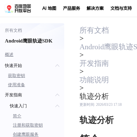
AI 地图
产品服务
解决方案
文档与支持
所有文档
所有文档
>
Android鹰眼轨迹SDK
Android鹰眼轨迹
>
概述
开发指南
快速开始
>
获取密钥
功能说明
使用准备
>
轨迹分析
开发指南
更新时间:
2026/03/23 17:18
快速入门
简介
轨迹分析
注册和获取密钥
创建鹰眼服务