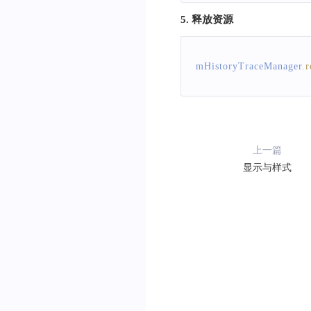
// 1）、订单起始时间
public
void
onRenderHi
5. 释放资源
// 2）、目前订单ID只会
Log
.
e
(
"SyncDemo"
,
historyTraceQueryOptio
}
mHistoryTraceManager
.
r
}
)
;
上一篇
显示与样式