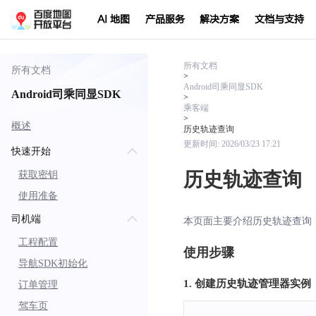
AI 地图
产品服务
解决方案
文档与支持
所有文档
所有文档
>
Android司乘同显SDK
Android司乘同显SDK
>
乘客端
>
概述
历史轨迹查询
更新时间:
2026/03/23 17:21
快速开始
历史轨迹查询
获取密钥
使用准备
司机端
本页面主要介绍历史轨迹查询
工程配置
使用步骤
导航SDK初始化
1. 创建历史轨迹管理器实例
订单管理
驾车页