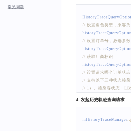
Log
.
e
(
"SyncDem
常见问题
}
HistoryTraceQueryOptio
// 设置角色类型，乘客
if
(
0
==
 status
)
{
historyTraceQueryOptio
HistoryTraceDisp
// 设置订单号，必选参数
// 在地图上绘
historyTraceQueryOptio
          mHistoryTraceM
// 获取厂商标识
}
historyTraceQueryOptio
}
// 设置请求哪个订单
// 支持以下三种状态
/**
// 1）、接乘客状态：LBS_
   * 在地图上绘制（司
// 2）、送乘客状态：LBS_
   *
4. 发起历史轨迹查询请求
// 3）、全流程状态：LBS_
   * @param status
historyTraceQueryOptio
   * @param messa
mHistoryTraceManager
.
q
// 设置当前的订单状态
   */
// 默认值为完成态：LBS_
  @
Override