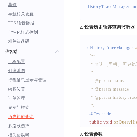
导航
HistoryTraceManager
  m
导航相关设置
TTS 语音播报
2. 设置历史轨迹查询监听器
个性化样式控制
相关错误码
mHistoryTraceManager
.
s
乘客端
/**
工程配置
   * 查询（司机）历史
创建地图
   *
行程信息显示与管理
   * @param status 
乘客位置
   * @param messag
   * @param historyT
订单管理
   */
显示与样式
  @
Override
历史轨迹查询
public
void
onQueryHis
多路线选择
if
(
null
!=
 historyT
3. 设置参数
相关错误码