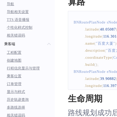
算路
导航
导航相关设置
TTS 语音播报
BNRoutePlanNode
 sNode
个性化样式控制
.
latitude
(
40.05087
相关错误码
.
longitude
(
116.301
.
name
(
"百度大厦"
)
乘客端
.
description
(
"百度
工程配置
.
coordinateType
(
C
创建地图
.
build
(
)
;
行程信息显示与管理
BNRoutePlanNode
 eNode
乘客位置
.
latitude
(
39.90882
订单管理
.
longitude
(
116.397
显示与样式
.
name
(
"北京天安门
生命周期
历史轨迹查询
.
description
(
"北京
.
coordinateType
(
C
多路线选择
路线规划成功后
.
build
(
)
;
相关错误码