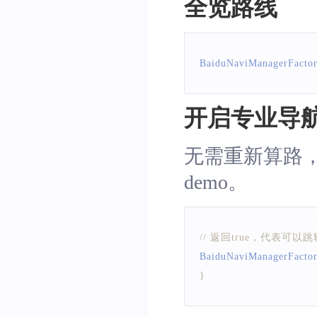
全览路线
    * 点击了第几条
    * @param index
    */
BaiduNaviManagerFacto
void
routeClicked
(
int
}
开启专业导
无需重新算路
demo。
// 返回true，代表可
BaiduNaviManagerFacto
}