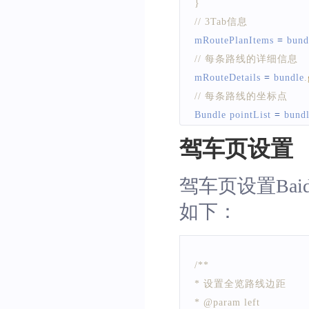
}
// 3Tab信息
mRoutePlanItems 
=
 bund
// 每条路线的详细信息
mRouteDetails 
=
 bundle
.
// 每条路线的坐标点
Bundle
 pointList 
=
 bund
if
(
pointList 
!=
null
)
{
驾车页设置
ArrayList
<
BNPoint
>
 
ArrayList
<
BNPoint
>
 
驾车页设置BaiduNav
ArrayList
<
BNPoint
>
 
如下：
}
/**
* 设置全览路线边距
* @param left