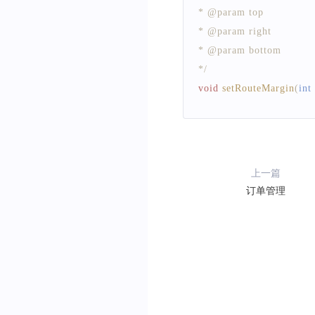
* @param top
* @param right
* @param bottom
*/
void
setRouteMargin
(
int 
上一篇
订单管理