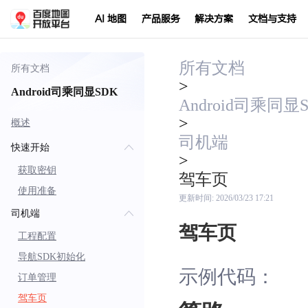
AI 地图
产品服务
解决方案
文档与支持
所有文档
所有文档
>
Android司乘同显SDK
Android司乘同显
>
概述
司机端
快速开始
>
获取密钥
驾车页
使用准备
更新时间:
2026/03/23 17:21
司机端
驾车页
工程配置
导航SDK初始化
示例代码：
订单管理
驾车页