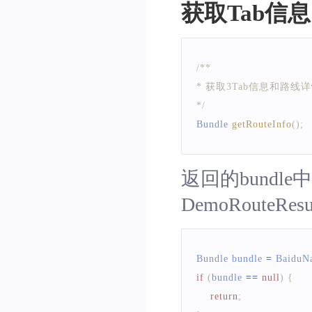
获取Tab信
/**
* 获取3Tab信息和路线
*/
Bundle
getRouteInfo
(
)
;
返回的bundl
DemoRouteRes
Bundle
 bundle 
=
BaiduN
if
(
bundle 
==
null
)
{
return
;