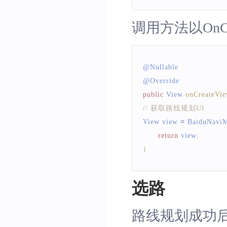
"算路失败
/**
调用方法以OnCr
break
;
* 在Activity的onPause
default
:
*/
// nothing
void
onPause
(
)
;
@
Nullable
break
;
@
Override
}
/**
public
View
onCreateVi
}
* 在Activity的onDestro
// 获取路线规划UI 
}
)
;
*/
View
 view 
=
BaiduNaviM
void
onDestroy
(
)
;
return
 view
;
}
选路
路线规划成功