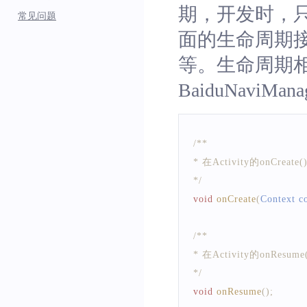
期，开发时，
List
<
BNRoutePlanNode
>
常见问题
list
.
add
(
sNode
)
;
面的生命周期接口
list
.
add
(
eNode
)
;
等。生命周期
BaiduNaviManagerFacto
BaiduNaviManag
@
Override
public
void
handleMessa
switch
(
msg
.
what
)
{
case
IBNRoutePla
/**
Toast
.
makeText
* 在Activity的onCreate
"算路开始
*/
break
;
void
onCreate
(
Context
 c
case
IBNRoutePla
Toast
.
makeText
/**
"算路成功
* 在Activity的onResum
break
;
*/
case
IBNRoutePla
void
onResume
(
)
;
Toast
.
makeText