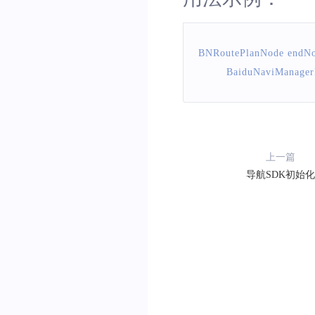
BNRoutePlanNode
 endN
BaiduNaviManager
上一篇
导航SDK初始化