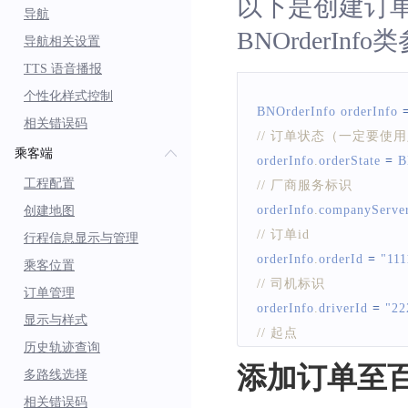
以下是创建订
导航
BNOrderInf
导航相关设置
TTS 语音播报
个性化样式控制
BNOrderInfo
 orderInfo 
相关错误码
// 订单状态（一定要使
乘客端
orderInfo
.
orderState
=
B
工程配置
// 厂商服务标识
orderInfo
.
companyServe
创建地图
// 订单id
行程信息显示与管理
orderInfo
.
orderId
=
"111
乘客位置
// 司机标识
订单管理
orderInfo
.
driverId
=
"22
显示与样式
// 起点
历史轨迹查询
orderInfo
.
startNode
=
n
添加订单至百
多路线选择
// 司机当前定位点
相关错误码
orderInfo
.
curLocationNo