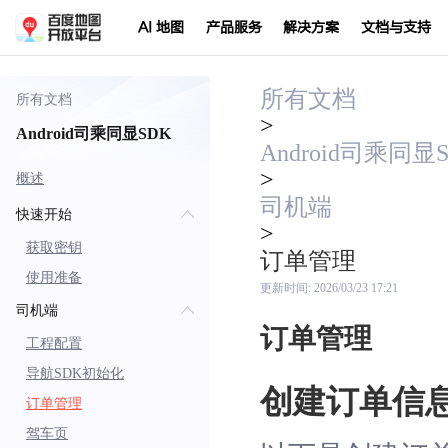
AI 地图
产品服务
解决方案
文档与支持
所有文档
所有文档
>
Android司乘同显SDK
Android司乘同显
>
概述
司机端
快速开始
>
获取密钥
订单管理
使用准备
更新时间:
2026/03/23 17:21
司机端
订单管理
工程配置
导航SDK初始化
创建订单信
订单管理
驾车页