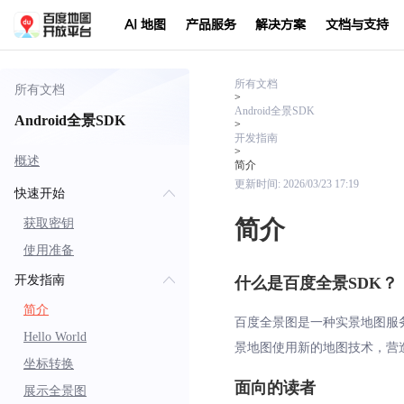
AI 地图
产品服务
解决方案
文档与支持
所有文档
所有文档
>
Android全景SDK
Android全景SDK
>
开发指南
>
概述
简介
更新时间:
2026/03/23 17:19
快速开始
简介
获取密钥
使用准备
开发指南
什么是百度全景SDK？
简介
百度全景图是一种实景地图服
Hello World
景地图使用新的地图技术，营
坐标转换
面向的读者
展示全景图