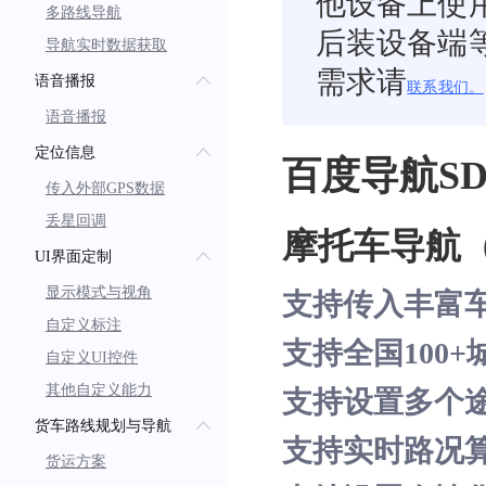
他设备上使
多路线导航
后装设备端
导航实时数据获取
需求请
语音播报
联系我们。
语音播报
定位信息
百度导航S
传入外部GPS数据
丢星回调
摩托车导航（A
UI界面定制
显示模式与视角
支持传入丰富
自定义标注
支持全国100
自定义UI控件
其他自定义能力
支持设置多个途
货车路线规划与导航
支持实时路况
货运方案