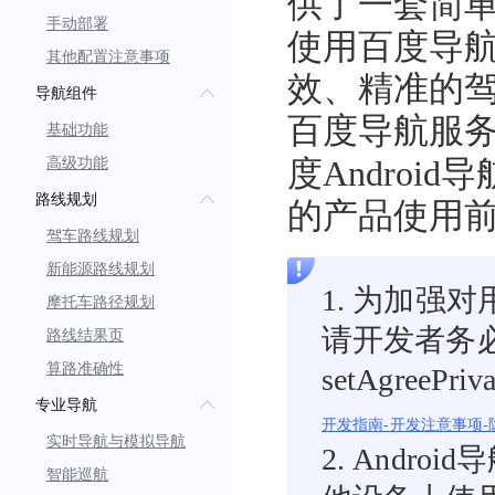
供了一套简
手动部署
使用百度导航
其他配置注意事项
效、精准的
导航组件
百度导航服
基础功能
高级功能
度Andro
路线规划
的产品使用
驾车路线规划
新能源路线规划
1. 为加强
摩托车路径规划
请开发者务
路线结果页
算路准确性
setAgre
专业导航
开发指南-开发注意事项
实时导航与模拟导航
2. Andr
智能巡航