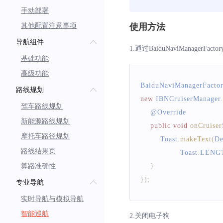
手动部署
其他配置注意事项
使用方法
导航组件
1.通过BaiduNaviManagerFac
基础功能
高级功能
BaiduNaviManagerFacto
路线规划
new
IBNCruiserManager
.
驾车路线规划
    @
Override
新能源路线规划
public
void
onCruiser
摩托车路径规划
Toast
.
makeText
(
De
路线结果页
Toast
.
LENG
算路准确性
}
}
)
;
专业导航
实时导航与模拟导航
智能巡航
2.关闭电子狗