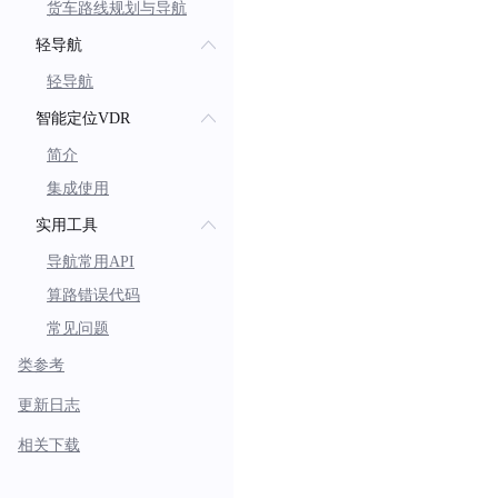
货车路线规划与导航
.
lon
.
ac
轻导航
.
sp
轻导航
.
dir
智能定位VDR
.
alt
简介
.
ti
集成使用
.
bui
// 再次调度
实用工具
            handler
.
postDel
导航常用API
}
算路错误代码
}
;
常见问题
类参考
更新日志
相关下载