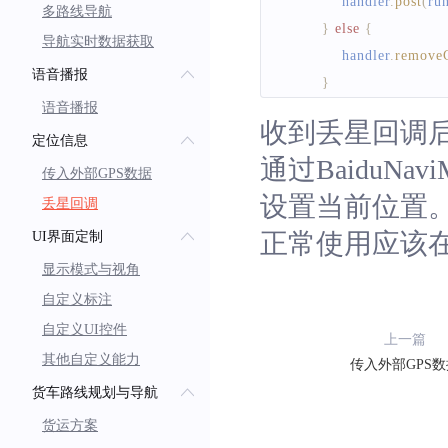
            handler
.
post
(
ru
多路线导航
}
else
{
导航实时数据获取
            handler
.
removeC
语音播报
}
语音播报
}
收到丢星回调后，
}
)
;
定位信息
通过BaiduNaviMan
传入外部GPS数据
long mTime  
=
0
;
设置当前位置
丢星回调
正常使用应该
UI界面定制
private
Handler
 handler 
显示模式与视角
private
Runnable
 runn
        @
Override
自定义标注
public
void
run
(
)
自定义UI控件
上一篇
System
.
out
.
prin
其他自定义能力
传入外部GPS数
BaiduNaviManag
货车路线规划与导航
new
BNLo
货运方案
.
lat