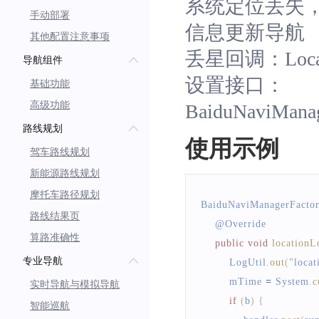
系统定位丢失，
手动部署
信息更新导航
其他配置注意事项
丢星回调：Locatio
导航组件
设置接口：
基础功能
高级功能
BaiduNaviManage
路线规划
使用示例
驾车路线规划
新能源路线规划
摩托车路径规划
BaiduNaviManagerFacto
路线结果页
    @
Override
算路准确性
public
void
locationL
专业导航
LogUtil
.
out
(
"locat
        mTime 
=
System
.
c
实时导航与模拟导航
if
(
b
)
{
智能巡航