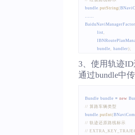
bundle
.
putString
(
BNavi
...
...
BaiduNaviManagerFacto
        list
,
IBNRoutePlanMana
        bundle
,
 handler
)
;
3、使用轨迹I
通过bundle
Bundle
 bundle 
=
new
Bu
// 算路车辆类型
bundle
.
putInt
(
BNaviCom
// 轨迹还原路线标示
// EXTRA_KEY_TRA