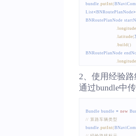
bundle
.
putInt
(
BNaviCom
List
<
BNRoutePlanNode
>
BNRoutePlanNode
 start
.
longitud
.
latitude
(
.
build
(
)
BNRoutePlanNode
 endN
.
longitud
.
latitude
(
2、使用经验路
.
build
(
)
通过bundl
list
.
add
(
startNode
)
;
list
.
add
(
endNode
)
;
BaiduNaviManagerFacto
        list
,
Bundle
 bundle 
=
new
Bu
IBNRoutePlanMana
// 算路车辆类型
        bundle
,
 handler
)
;
bundle
.
putInt
(
BNaviCom
// 经验路线标示