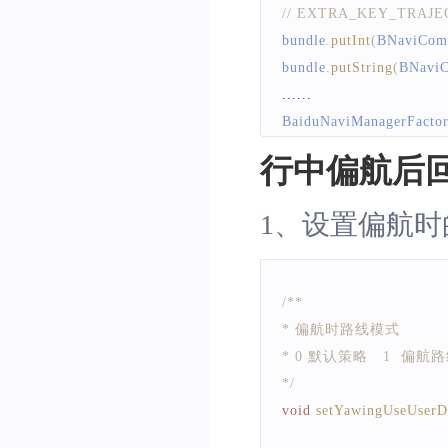
// EXTRA_KEY_TRA
bundle
.
putInt
(
BNaviCom
bundle
.
putString
(
BNavi
...
...
BaiduNaviManagerFacto
        list
,
行中偏航后
IBNRoutePlanMana
        bundle
,
 handler
)
;
1、设置偏航时
/**
* 偏航时路线模式
* 0 默认策略   1  偏
*/
void
setYawingUseUserD