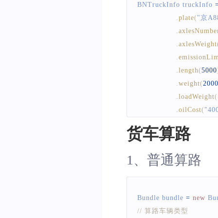
BNTruckInfo
 truckInfo 
.
plate
(
"京A8
.
axlesNumbe
.
axlesWeight
.
emissionLim
.
length
(
5000
.
weight
(
200
.
loadWeight
(
.
oilCost
(
"40
.
plateType
(
V
货车算路
.
powerType
(
.
truckType
(
V
1、普通算路
.
height
(
2000
.
width
(
2500
)
.
build
(
)
;
Bundle
 bundle 
=
new
Bu
// 该接口会做本地持久
// 算路车辆类型
BaiduNaviManagerFacto