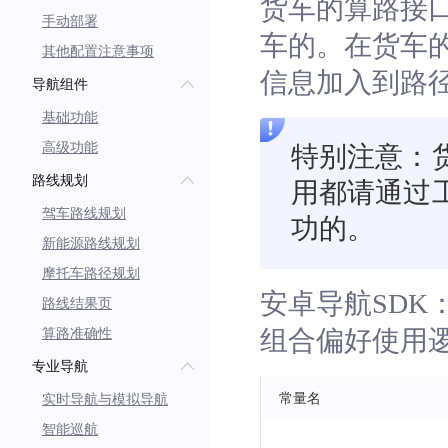
货车的算路接
手动部署
车的。在货车
其他配置注意事项
信息加入到路
导航组件
基础功能
高级功能
特别注意：
路线规划
用都请通过
驾车路线规划
功的。
新能源路线规划
摩托车路径规划
安卓导航SDK：IBNR
路线结果页
组合偏好使用
算路准确性
专业导航
常量名
实时导航与模拟导航
智能巡航