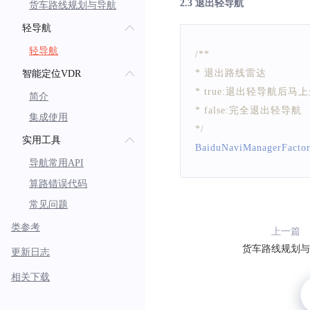
2.3 退出轻导航
货车路线规划与导航
轻导航
轻导航
/**
* 退出路线雷达
智能定位VDR
* true:退出轻导航后马
简介
* false:完全退出轻导航
集成使用
*/
实用工具
BaiduNaviManagerFacto
导航常用API
算路错误代码
常见问题
类参考
上一篇
货车路线规划与
更新日志
相关下载