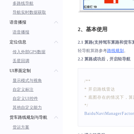
多路线导航
导航实时数据获取
语音播报
2、基本使用
语音播报
定位信息
2.1 算路(支持驾车算路和货车
轻导航算路参考
路线规划
。
传入外部GPS数据
2.2 算路成功后，开启轻导航
丢星回调
UI界面定制
显示模式与视角
/**
* 开启路线雷达
自定义标注
* 底图存在的情况下，
自定义UI控件
*/
其他自定义能力
BaiduNaviManagerFacto
货车路线规划与导航
货运方案