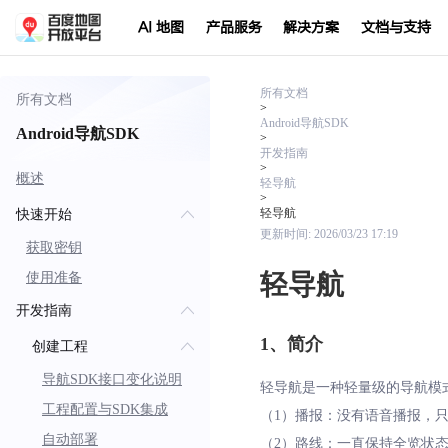
AI 地图
产品服务
解决方案
文档与支持
所有文档
所有文档
>
Android导航SDK
Android导航SDK
>
开发指南
>
概述
轻导航
>
轻导航
快速开始
更新时间:
2026/03/23 17:19
获取密钥
轻导航
使用准备
开发指南
1、简介
创建工程
导航SDK接口变化说明
轻导航是一种轻量级的导航模
工程配置与SDK集成
（1）播报：没有语音播报，只
自动部署
（2）路线：一直保持全览状