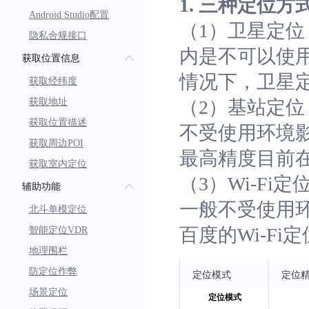
1. 三种定位方
Android Studio配置
（1）卫星定
隐私合规接口
内是不可以使
获取位置信息
情况下，卫星定
获取经纬度
获取地址
（2）基站定
获取位置描述
不受使用环境
获取周边POI
最高精度目前在5
获取室内定位
（3）Wi-Fi
辅助功能
一般不受使用环
北斗单模定位
百度的Wi-Fi
智能定位VDR
地理围栏
防定位作弊
定位模式
定位
场景定位
定位模式