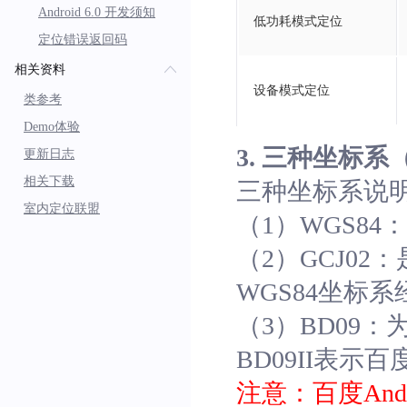
Android 6.0 开发须知
低功耗模式定位
定位错误返回码
相关资料
设备模式定位
类参考
Demo体验
3. 三种坐标
更新日志
相关下载
三种坐标系说
室内定位联盟
（1）WGS84
（2）GCJ0
WGS84坐标
（3）BD09
BD09II表
注意：百度And