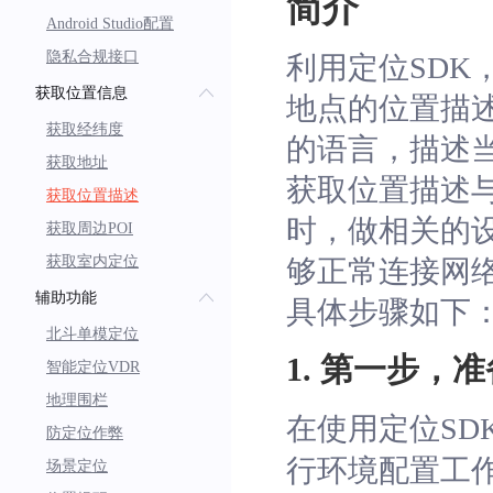
简介
Android Studio配置
隐私合规接口
利用定位SD
获取位置信息
地点的位置描
获取经纬度
的语言，描述
获取地址
获取位置描述
获取位置描述
时，做相关的
获取周边POI
获取室内定位
够正常连接网
辅助功能
具体步骤如下
北斗单模定位
1. 第一步，
智能定位VDR
地理围栏
在使用定位SD
防定位作弊
行环境配置工作
场景定位