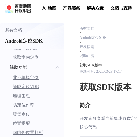
隐私合规接口
AI 地图
产品服务
解决方案
文档与支持
获取位置信息
获取经纬度
所有文档
获取地址
所有文档
>
Android定位SDK
获取位置描述
Android定位SDK
>
开发指南
获取周边POI
>
辅助功能
获取室内定位
>
获取SDK版本
辅助功能
更新时间:
2026/03/23 17:17
北斗单模定位
获取SDK版本
智能定位VDR
地理围栏
简介
防定位作弊
场景定位
开发者可查看当前集成百度定位
位置提醒
核心代码
国内外位置判断