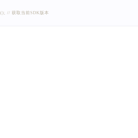
n
(
)
;
// 获取当前SDK版本