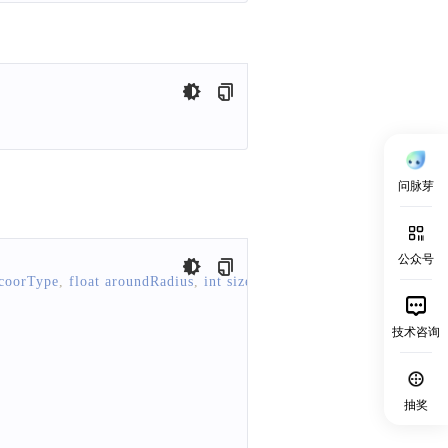
长为10分钟
问脉芽
公众号
 coorType
,
 float aroundRadius
,
 int size
,
 final 
String
 customId
)
;
技术咨询
抽奖