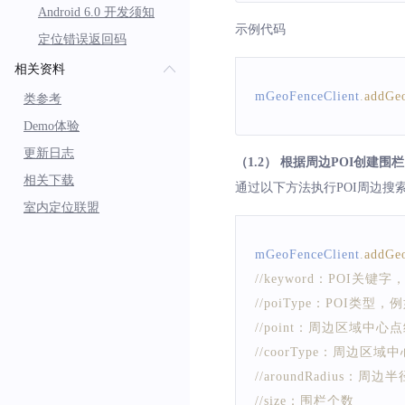
Android 6.0 开发须知
* setStayTime(int interv
示例代码
定位错误返回码
* 当设置了在围栏内停
相关资料
* @param interval，单
mGeoFenceClient
.
addGe
*/
类参考
mGeoFenceClient
.
setSta
Demo体验
更新日志
（1.2） 根据周边POI创建围栏
相关下载
通过以下方法执行POI周边搜
室内定位联盟
mGeoFenceClient
.
addGe
//keyword：POI关键
//poiType：POI类型
//point：周边区域中
//coorType：周边区
//aroundRadius：周
//size：围栏个数