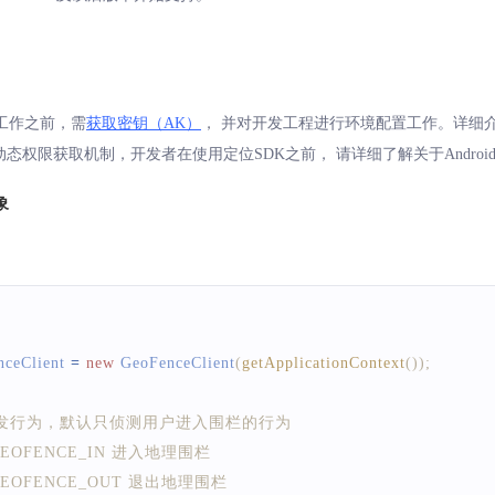
工作之前，需
获取密钥（AK）
， 并对开发工程进行环境配置工作。详细
0中引入了动态权限获取机制，开发者在使用定位SDK之前， 请详细了解关于Androi
象
ceClient 
=
new
GeoFenceClient
(
getApplicationContext
(
)
)
;
触发行为，默认只侦测用户进入围栏的行为
l int GEOFENCE_IN 进入地理围栏
l int GEOFENCE_OUT 退出地理围栏