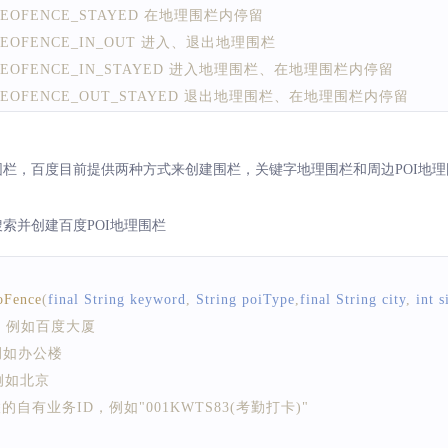
al int GEOFENCE_STAYED 在地理围栏内停留
al int GEOFENCE_IN_OUT 进入、退出地理围栏
inal int GEOFENCE_IN_STAYED 进入地理围栏、在地理围栏内停留
inal int GEOFENCE_OUT_STAYED 退出地理围栏、在地理围栏内停留
al int GEOFENCE_IN_OUT_STAYED 进入、退出、停留
ivateAction
(
GEOFENCE_IN_OUT_STAYED
)
;
围栏，百度目前提供两种方式来创建围栏，关键字地理围栏和周边POI地
搜索并创建百度POI地理围栏
 int out, int stay)
围栏、在围栏内停留三种侦听行为的触发次数
栏的触发次数,类型为int,必须是>=0
oFence
(
final 
String
 keyword
,
String
 poiType
,
final 
String
 city
,
 int s
围栏的触发次数,类型为int,必须是>=0
键字，例如百度大厦
围栏内停留的触发次数,类型为int,必须是>=0
型，例如办公楼
，例如北京
ggerCount
(
3
,
3
,
2
)
;
关联的自有业务ID，例如"001KWTS83(考勤打卡)"