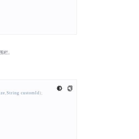
理围栏。
ize
,
String
 customId
)
;