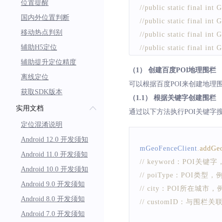
位置提醒
//public static fin
国内外位置判断
//public static fin
移动热点判别
//public static f
辅助H5定位
//public static f
//public static fin
辅助提升定位精度
（1） 创建百度POI地理围栏
mGeoFenceClient
.
setAct
离线定位
可以根据百度POI来创建地理
获取SDK版本
（1.1） 根据关键字创建围栏
/** 
实用文档
通过以下方法执行POI关键字
* setTriggerCount(int in,
定位混淆说明
* 设置进入围栏、离开
Android 12.0 开发须知
* @param in 进入围
mGeoFenceClient
.
addGe
Android 11.0 开发须知
* @param out 离开
// keyword：POI关
* @param stay 在
Android 10.0 开发须知
// poiType：POI类
*/
Android 9.0 开发须知
// city：POI所在城市
mGeoFenceClient
.
setTri
Android 8.0 开发须知
// customID：与围栏
Android 7.0 开发须知
/**