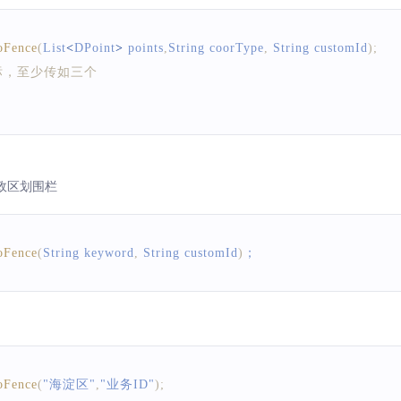
oFence
(
centerPoint
,
GeoFenceClient
.
BD09LL
,
100
,
"业务ID"
)
;
oFence
(
List
<
DPoint
>
 points
,
String
 coorType
,
String
 customId
)
;
界坐标，至少传如三个
政区划围栏
oFence
(
String
 keyword
,
String
 customId
)
；
oFence
(
"海淀区"
,
"业务ID"
)
;