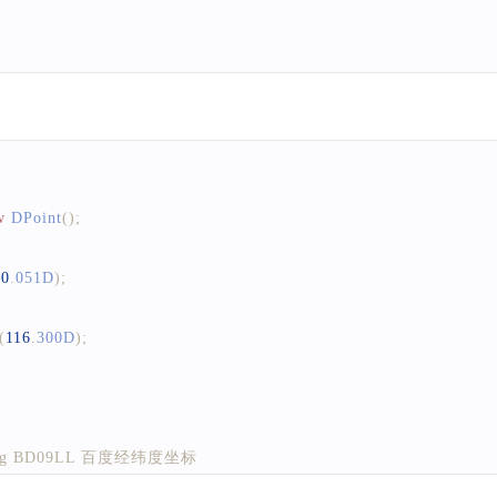
w
DPoint
(
)
;
40
.
051D
)
;
(
116
.
300D
)
;
l String BD09LL 百度经纬度坐标
al String BD09MC 百度墨卡托米制坐标