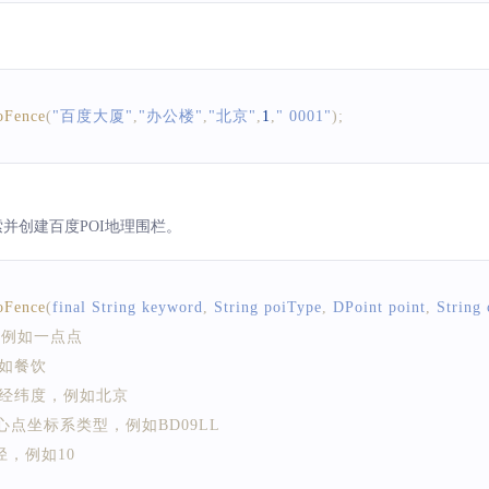
al)
留的侦听行为，可以通过这个方法设置停留时长，单位秒，默认停留时
位秒
oFence
(
"百度大厦"
,
"办公楼"
,
"北京"
,
1
,
" 0001"
)
;
yTime
(
180
)
;
索并创建百度POI地理围栏。
oFence
(
final 
String
 keyword
,
String
 poiType
,
DPoint
 point
,
String
字，例如一点点
，例如餐饮
心点经纬度，例如北京
域中心点坐标系类型，例如BD09LL
边半径，例如10