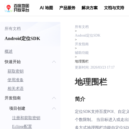
AI 地图
产品服务
解决方案
文档与支持
所有文档
所有文档
>
Android定位SDK
Android定位SDK
>
开发指南
>
概述
辅助功能
>
地理围栏
快速开始
更新时间:
2026/03/23 17:17
获取密钥
地理围栏
使用准备
相关术语
开发指南
简介
项目创建
定位SDK支持百度POI、
注册和获取密钥
个数限制。 当目标进入或走
Eclipse配置
多方式地理围栏功能自定位SDK