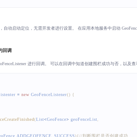
，自动启动定位，无需开发者进行设置。 在应用本地服务中启动 GeoFence
的回调
oFenceListener 进行回调。 可以在回调中知道创建围栏成功与否，以
istenter 
=
new
GeoFenceListener
(
)
{
ceCreateFinished
(
List
<
GeoFence
>
 geoFenceList
,
{
eoFence
.
ADDGEOFENCE_SUCCESS
)
{
//判断围栏是否创建成功