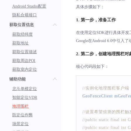
Android Studio配置
具体步骤如下：
隐私合规接口
1. 第一步，准备工作
获取位置信息
在使用定位SDK进行具体开发
获取经纬度
Google在Android 6.
获取地址
获取位置描述
2. 第二步，创建地理围栏对
获取周边POI
核心代码段如下：
获取室内定位
辅助功能
//实例化地理围栏客户端
北斗单模定位
GeoFenceClient
 mGeoFen
智能定位VDR
地理围栏
//设置希望侦测的围栏
防定位作弊
//public static fina
场景定位
//public static fina