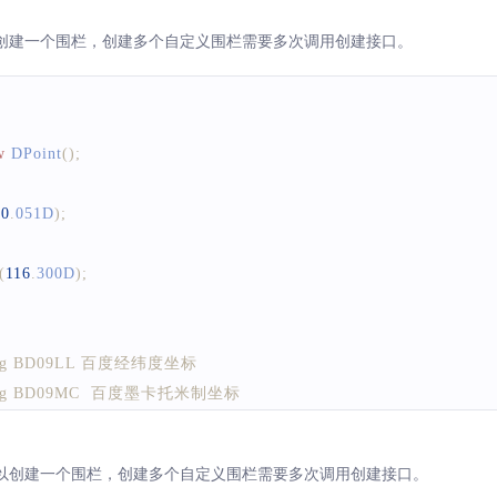
 String GCJ02 国测局坐标系
创建一个围栏，创建多个自定义围栏需要多次调用创建接口。
 String WGS84 Gnss获取的坐标
oFence
(
"一点点"
,
"餐饮"
,
centerPoint
,
GeoFenceClient
.
BD09LL
,
1000
w
DPoint
(
)
;
40
.
051D
)
;
(
116
.
300D
)
;
l String BD09LL 百度经纬度坐标
al String BD09MC  百度墨卡托米制坐标
 String GCJ02 国测局坐标系
 String WGS84 Gnss获取的坐标
以创建一个围栏，创建多个自定义围栏需要多次调用创建接口。