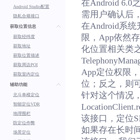
在Android
Android Studio配置
需用户确认后，
隐私合规接口
在Android
获取位置信息
限，App依然
获取经纬度
获取地址
化位置相关类之
获取位置描述
Telephon
获取周边POI
App定位权限
获取室内定位
位；反之，则
辅助功能
针对这个情况，
北斗单模定位
智能定位VDR
LocationCl
地理围栏
该接口，定位S
防定位作弊
如果存在长时
场景定位